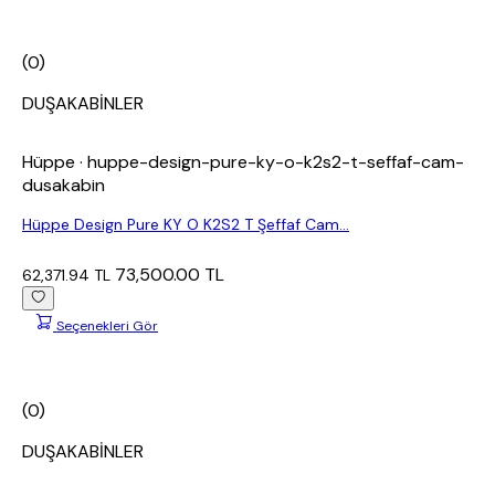
(0)
DUŞAKABİNLER
Hüppe
· huppe-design-pure-ky-o-k2s2-t-seffaf-cam-
dusakabin
Hüppe Design Pure KY O K2S2 T Şeffaf Cam...
73,500.00 TL
62,371.94 TL
Seçenekleri Gör
(0)
DUŞAKABİNLER