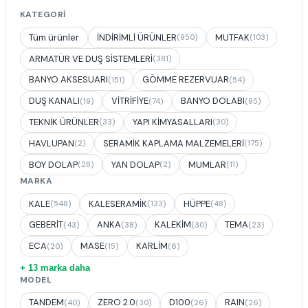
KATEGORI
Tüm ürünler
İNDİRİMLİ ÜRÜNLER
MUTFAK
(950)
(103)
ARMATÜR VE DUŞ SİSTEMLERİ
(381)
BANYO AKSESUARI
GÖMME REZERVUAR
(151)
(54)
DUŞ KANALI
VİTRİFİYE
BANYO DOLABI
(19)
(74)
(95)
TEKNİK ÜRÜNLER
YAPI KİMYASALLARI
(33)
(30)
HAVLUPAN
SERAMİK KAPLAMA MALZEMELERİ
(2)
(175)
BOY DOLAP
YAN DOLAP
MUMLAR
(28)
(2)
(11)
MARKA
KALE
KALESERAMİK
HÜPPE
(548)
(133)
(48)
GEBERİT
ANKA
KALEKİM
TEMA
(43)
(38)
(30)
(23)
ECA
MASE
KARLİM
(20)
(15)
(6)
+ 13 marka daha
MODEL
TANDEM
ZERO 2.0
D100
RAIN
(40)
(30)
(26)
(26)