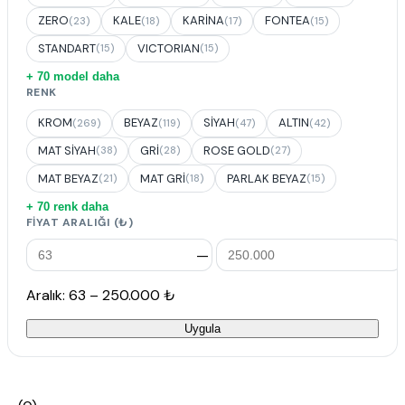
ZERO
KALE
KARİNA
FONTEA
(23)
(18)
(17)
(15)
STANDART
VICTORIAN
(15)
(15)
+ 70 model daha
RENK
KROM
BEYAZ
SİYAH
ALTIN
(269)
(119)
(47)
(42)
MAT SİYAH
GRİ
ROSE GOLD
(38)
(28)
(27)
MAT BEYAZ
MAT GRİ
PARLAK BEYAZ
(21)
(18)
(15)
+ 70 renk daha
FIYAT ARALIĞI (₺)
—
Aralık: 63 – 250.000 ₺
Uygula