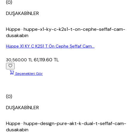
(0)
DUŞAKABİNLER
Hüppe
· huppe-x1-ky-c-k2s1-t-on-cephe-seffaf-cam-
dusakabin
Hüppe X1 KY C K2S1 T Ön Cephe Şeffaf Cam...
61,119.60 TL
30,560.00 TL
Seçenekleri Gör
(0)
DUŞAKABİNLER
Hüppe
· huppe-design-pure-akt-k-dual-t-seffaf-cam-
dusakabin