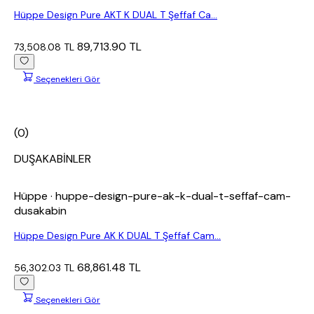
Hüppe Design Pure AKT K DUAL T Şeffaf Ca...
89,713.90 TL
73,508.08 TL
Seçenekleri Gör
(0)
DUŞAKABİNLER
Hüppe
· huppe-design-pure-ak-k-dual-t-seffaf-cam-
dusakabin
Hüppe Design Pure AK K DUAL T Şeffaf Cam...
68,861.48 TL
56,302.03 TL
Seçenekleri Gör