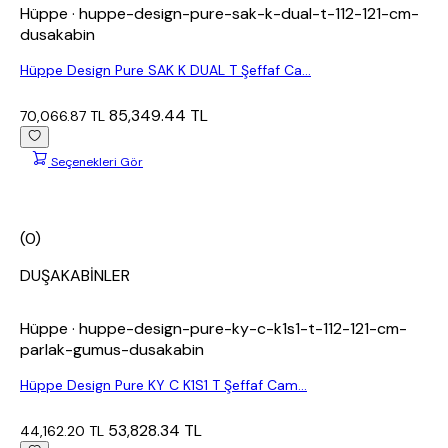
Hüppe
· huppe-design-pure-sak-k-dual-t-112-121-cm-
dusakabin
Hüppe Design Pure SAK K DUAL T Şeffaf Ca...
85,349.44 TL
70,066.87 TL
Seçenekleri Gör
(0)
DUŞAKABİNLER
Hüppe
· huppe-design-pure-ky-c-k1s1-t-112-121-cm-
parlak-gumus-dusakabin
Hüppe Design Pure KY C K1S1 T Şeffaf Cam...
53,828.34 TL
44,162.20 TL