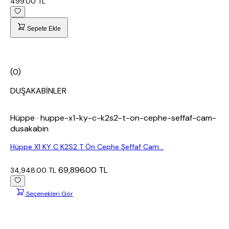
499.00 TL
Sepete Ekle
(0)
DUŞAKABİNLER
Hüppe
· huppe-x1-ky-c-k2s2-t-on-cephe-seffaf-cam-
dusakabin
Hüppe X1 KY C K2S2 T Ön Cephe Şeffaf Cam...
69,896.00 TL
34,948.00 TL
Seçenekleri Gör