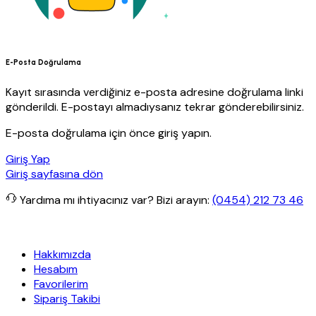
E-Posta Doğrulama
Kayıt sırasında verdiğiniz e-posta adresine doğrulama linki
gönderildi. E-postayı almadıysanız tekrar gönderebilirsiniz.
E-posta doğrulama için önce giriş yapın.
Giriş Yap
Giriş sayfasına dön
Yardıma mı ihtiyacınız var?
Bizi arayın:
(0454) 212 73 46
 Yapı
Her Hafta Özel İndirimler
Eft’lerde de %5 indirim
5000 TL ve
Hakkımızda
Hesabım
Favorilerim
Sipariş Takibi