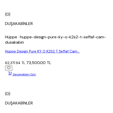
(0)
DUŞAKABİNLER
Hüppe
· huppe-design-pure-ky-o-k2s2-t-seffaf-cam-
dusakabin
Hüppe Design Pure KY O K2S2 T Şeffaf Cam...
73,500.00 TL
62,371.94 TL
Seçenekleri Gör
(0)
DUŞAKABİNLER