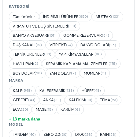
KATEGORI
Tüm ürünler
İNDİRİMLİ ÜRÜNLER
MUTFAK
(950)
(103)
ARMATÜR VE DUŞ SİSTEMLERİ
(381)
BANYO AKSESUARI
GÖMME REZERVUAR
(151)
(54)
DUŞ KANALI
VİTRİFİYE
BANYO DOLABI
(19)
(74)
(95)
TEKNİK ÜRÜNLER
YAPI KİMYASALLARI
(33)
(30)
HAVLUPAN
SERAMİK KAPLAMA MALZEMELERİ
(2)
(175)
BOY DOLAP
YAN DOLAP
MUMLAR
(28)
(2)
(11)
MARKA
KALE
KALESERAMİK
HÜPPE
(548)
(133)
(48)
GEBERİT
ANKA
KALEKİM
TEMA
(43)
(38)
(30)
(23)
ECA
MASE
KARLİM
(20)
(15)
(6)
+ 13 marka daha
MODEL
TANDEM
ZERO 2.0
D100
RAIN
(40)
(30)
(26)
(26)