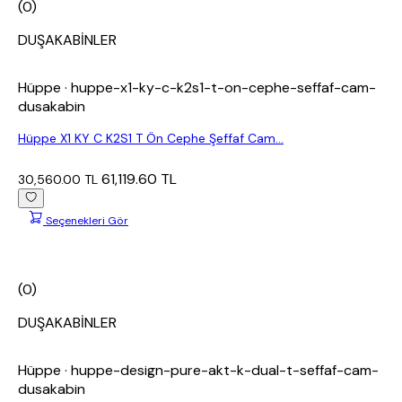
(0)
DUŞAKABİNLER
Hüppe
· huppe-x1-ky-c-k2s1-t-on-cephe-seffaf-cam-
dusakabin
Hüppe X1 KY C K2S1 T Ön Cephe Şeffaf Cam...
61,119.60 TL
30,560.00 TL
Seçenekleri Gör
(0)
DUŞAKABİNLER
Hüppe
· huppe-design-pure-akt-k-dual-t-seffaf-cam-
dusakabin