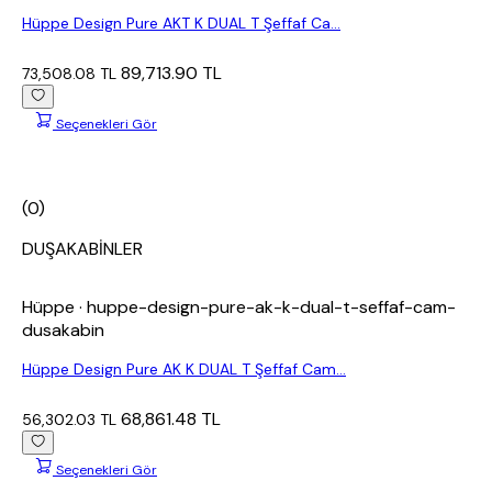
Hüppe Design Pure AKT K DUAL T Şeffaf Ca...
89,713.90 TL
73,508.08 TL
Seçenekleri Gör
(0)
DUŞAKABİNLER
Hüppe
· huppe-design-pure-ak-k-dual-t-seffaf-cam-
dusakabin
Hüppe Design Pure AK K DUAL T Şeffaf Cam...
68,861.48 TL
56,302.03 TL
Seçenekleri Gör