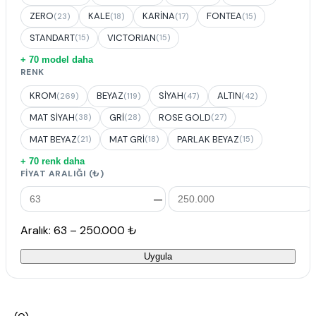
ZERO
KALE
KARİNA
FONTEA
(23)
(18)
(17)
(15)
STANDART
VICTORIAN
(15)
(15)
+ 70 model daha
RENK
KROM
BEYAZ
SİYAH
ALTIN
(269)
(119)
(47)
(42)
MAT SİYAH
GRİ
ROSE GOLD
(38)
(28)
(27)
MAT BEYAZ
MAT GRİ
PARLAK BEYAZ
(21)
(18)
(15)
+ 70 renk daha
FIYAT ARALIĞI (₺)
—
Aralık: 63 – 250.000 ₺
Uygula