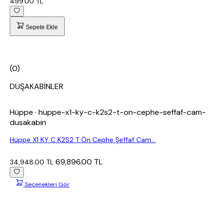
499.00 TL
Sepete Ekle
(0)
DUŞAKABİNLER
Hüppe
· huppe-x1-ky-c-k2s2-t-on-cephe-seffaf-cam-
dusakabin
Hüppe X1 KY C K2S2 T Ön Cephe Şeffaf Cam...
69,896.00 TL
34,948.00 TL
Seçenekleri Gör