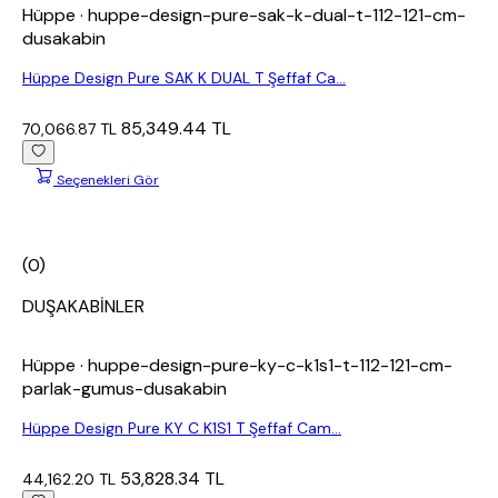
Hüppe
· huppe-design-pure-sak-k-dual-t-112-121-cm-
dusakabin
Hüppe Design Pure SAK K DUAL T Şeffaf Ca...
85,349.44 TL
70,066.87 TL
Seçenekleri Gör
(0)
DUŞAKABİNLER
Hüppe
· huppe-design-pure-ky-c-k1s1-t-112-121-cm-
parlak-gumus-dusakabin
Hüppe Design Pure KY C K1S1 T Şeffaf Cam...
53,828.34 TL
44,162.20 TL