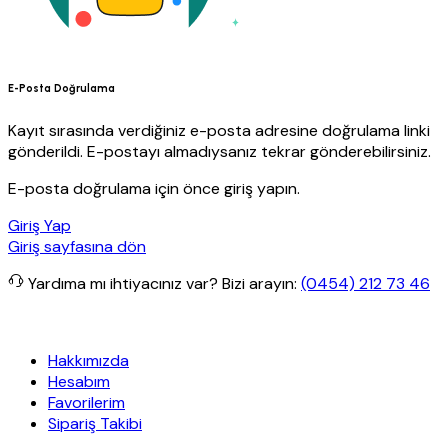
E-Posta Doğrulama
Kayıt sırasında verdiğiniz e-posta adresine doğrulama linki
gönderildi. E-postayı almadıysanız tekrar gönderebilirsiniz.
E-posta doğrulama için önce giriş yapın.
Giriş Yap
Giriş sayfasına dön
Yardıma mı ihtiyacınız var?
Bizi arayın:
(0454) 212 73 46
apı
Her Hafta Özel İndirimler
Eft’lerde de %5 indirim
5000 TL ve üz
Hakkımızda
Hesabım
Favorilerim
Sipariş Takibi