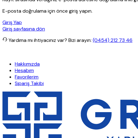
E-posta doğrulama için önce giriş yapın.
Giriş Yap
Giriş sayfasına dön
Yardıma mı ihtiyacınız var?
Bizi arayın:
(0454) 212 73 46
erişlerde ücretsiz kargo
Granit Yapı
Her Hafta Özel İndirimler
Eft
Hakkımızda
Hesabım
Favorilerim
Sipariş Takibi