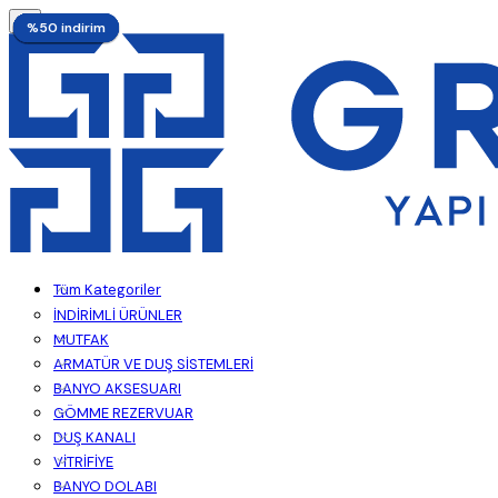
%50 indirim
%50 indirim
%18 indirim
%18 indirim
%15 indirim
%18 indirim
%18 indirim
%18 indirim
%10 indirim
%3 indirim
%50 indirim
%50 indirim
%50 indirim
Tüm Kategoriler
İNDİRİMLİ ÜRÜNLER
MUTFAK
ARMATÜR VE DUŞ SİSTEMLERİ
BANYO AKSESUARI
GÖMME REZERVUAR
DUŞ KANALI
VİTRİFİYE
BANYO DOLABI