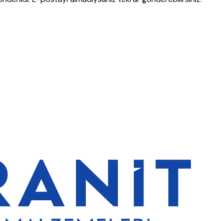
’lerde de %5 indirim
5000 TL ve üzeri alışverişlerde ücretsiz kargo