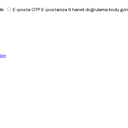
ir.
E-posta OTP
E-postanıza 6 haneli doğrulama kodu gönde
dön