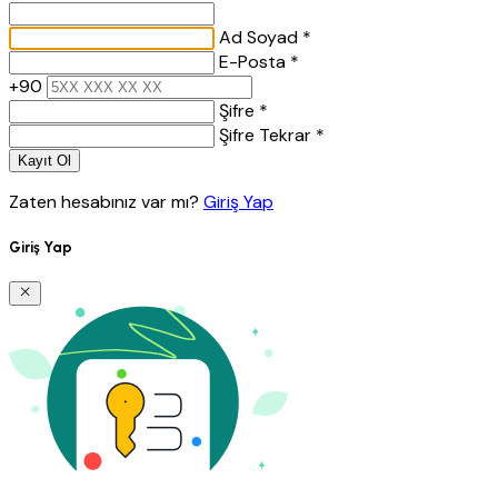
Ad Soyad *
E-Posta *
+90
Şifre *
Şifre Tekrar *
Kayıt Ol
Zaten hesabınız var mı?
Giriş Yap
Giriş Yap