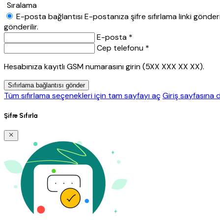
Sıralama
E-posta bağlantısı
E-postanıza şifre sıfırlama linki gönderil
gönderilir.
E-posta *
Cep telefonu *
Hesabınıza kayıtlı GSM numarasını girin (5XX XXX XX XX).
Sıfırlama bağlantısı gönder
Tüm sıfırlama seçenekleri için tam sayfayı aç
Giriş sayfasına 
Şifre Sıfırla