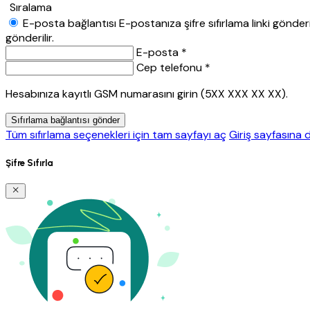
Sıralama
E-posta bağlantısı
E-postanıza şifre sıfırlama linki gönderil
gönderilir.
E-posta *
Cep telefonu *
Hesabınıza kayıtlı GSM numarasını girin (5XX XXX XX XX).
Sıfırlama bağlantısı gönder
Tüm sıfırlama seçenekleri için tam sayfayı aç
Giriş sayfasına 
Şifre Sıfırla