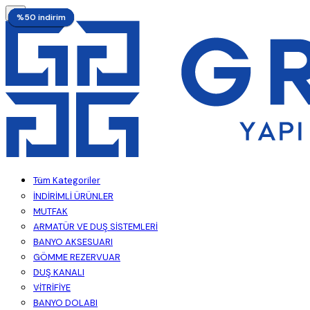
%50 indirim
%50 indirim
%18 indirim
%18 indirim
%15 indirim
%18 indirim
%18 indirim
%18 indirim
%10 indirim
%3 indirim
%50 indirim
%50 indirim
%50 indirim
Tüm Kategoriler
İNDİRİMLİ ÜRÜNLER
MUTFAK
ARMATÜR VE DUŞ SİSTEMLERİ
BANYO AKSESUARI
GÖMME REZERVUAR
DUŞ KANALI
VİTRİFİYE
BANYO DOLABI