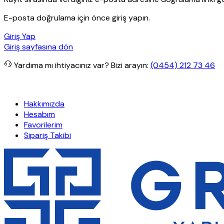
E-posta doğrulama için önce giriş yapın.
Giriş Yap
Giriş sayfasına dön
Yardıma mı ihtiyacınız var?
Bizi arayın:
(0454) 212 73 46
rde ücretsiz kargo
Granit Yapı
Her Hafta Özel İndirimler
Eft’lerde
Hakkımızda
Hesabım
Favorilerim
Sipariş Takibi