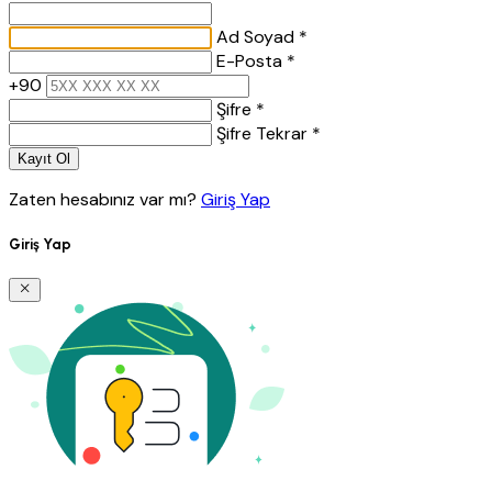
Ad Soyad *
E-Posta *
+90
Şifre *
Şifre Tekrar *
Kayıt Ol
Zaten hesabınız var mı?
Giriş Yap
Giriş Yap