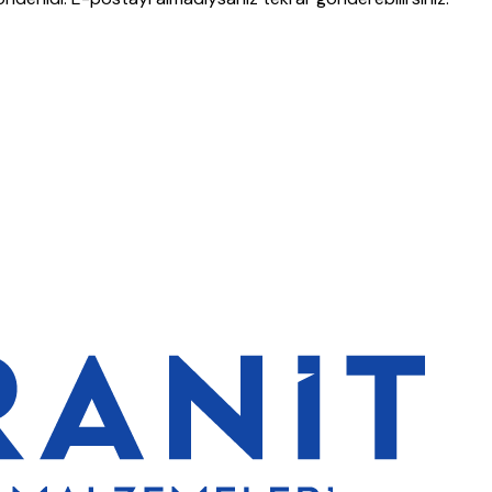
 de %5 indirim
5000 TL ve üzeri alışverişlerde ücretsiz kargo
Grani