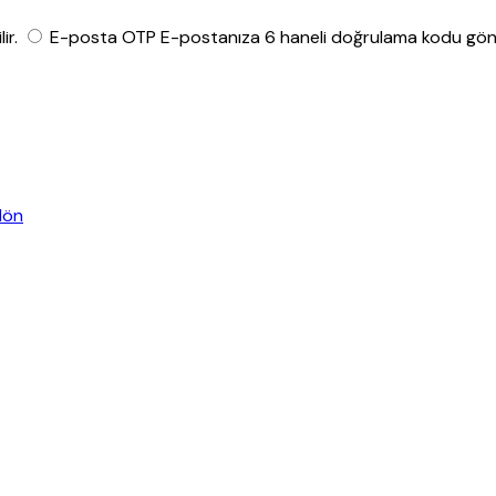
ir.
E-posta OTP
E-postanıza 6 haneli doğrulama kodu gönde
dön