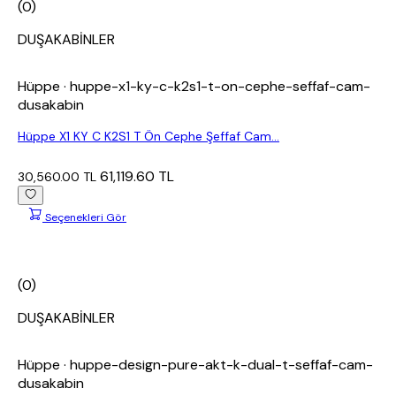
(0)
DUŞAKABİNLER
Hüppe
· huppe-x1-ky-c-k2s1-t-on-cephe-seffaf-cam-
dusakabin
Hüppe X1 KY C K2S1 T Ön Cephe Şeffaf Cam...
61,119.60 TL
30,560.00 TL
Seçenekleri Gör
(0)
DUŞAKABİNLER
Hüppe
· huppe-design-pure-akt-k-dual-t-seffaf-cam-
dusakabin