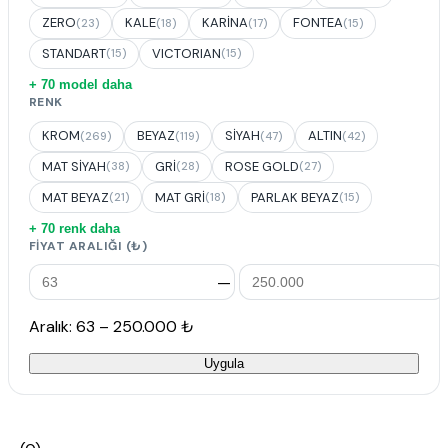
ZERO
KALE
KARİNA
FONTEA
(23)
(18)
(17)
(15)
STANDART
VICTORIAN
(15)
(15)
+ 70 model daha
RENK
KROM
BEYAZ
SİYAH
ALTIN
(269)
(119)
(47)
(42)
MAT SİYAH
GRİ
ROSE GOLD
(38)
(28)
(27)
MAT BEYAZ
MAT GRİ
PARLAK BEYAZ
(21)
(18)
(15)
+ 70 renk daha
FIYAT ARALIĞI (₺)
—
Aralık: 63 – 250.000 ₺
Uygula