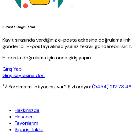
E-Posta Doğrulama
Kayıt sırasında verdiğiniz e-posta adresine doğrulama linki
gönderildi. E-postayı almadıysanız tekrar gönderebilirsiniz.
E-posta doğrulama için önce giriş yapın.
Giriş Yap
Giriş sayfasına dön
Yardıma mı ihtiyacınız var?
Bizi arayın:
(0454) 212 73 46
ta Özel İndirimler
Eft’lerde de %5 indirim
5000 TL ve üzeri alışver
Hakkımızda
Hesabım
Favorilerim
Sipariş Takibi