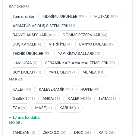
KATEGORI
Tüm ürünler
İNDİRİMLİ ÜRÜNLER
MUTFAK
(950)
(103)
ARMATÜR VE DUŞ SİSTEMLERİ
(381)
BANYO AKSESUARI
GÖMME REZERVUAR
(151)
(54)
DUŞ KANALI
VİTRİFİYE
BANYO DOLABI
(19)
(74)
(95)
TEKNİK ÜRÜNLER
YAPI KİMYASALLARI
(33)
(30)
HAVLUPAN
SERAMİK KAPLAMA MALZEMELERİ
(2)
(175)
BOY DOLAP
YAN DOLAP
MUMLAR
(28)
(2)
(11)
MARKA
KALE
KALESERAMİK
HÜPPE
(548)
(133)
(48)
GEBERİT
ANKA
KALEKİM
TEMA
(43)
(38)
(30)
(23)
ECA
MASE
KARLİM
(20)
(15)
(6)
+ 13 marka daha
MODEL
TANDEM
ZERO 2.0
D100
RAIN
(40)
(30)
(26)
(26)