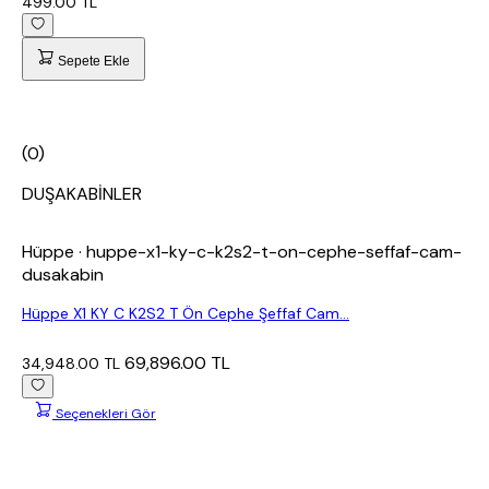
499.00 TL
Sepete Ekle
(0)
DUŞAKABİNLER
Hüppe
· huppe-x1-ky-c-k2s2-t-on-cephe-seffaf-cam-
dusakabin
Hüppe X1 KY C K2S2 T Ön Cephe Şeffaf Cam...
69,896.00 TL
34,948.00 TL
Seçenekleri Gör