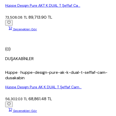
Hüppe Design Pure AKT K DUAL T Şeffaf Ca...
89,713.90 TL
73,508.08 TL
Seçenekleri Gör
(0)
DUŞAKABİNLER
Hüppe
· huppe-design-pure-ak-k-dual-t-seffaf-cam-
dusakabin
Hüppe Design Pure AK K DUAL T Şeffaf Cam...
68,861.48 TL
56,302.03 TL
Seçenekleri Gör