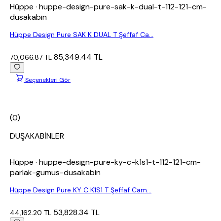
Hüppe
· huppe-design-pure-sak-k-dual-t-112-121-cm-
dusakabin
Hüppe Design Pure SAK K DUAL T Şeffaf Ca...
85,349.44 TL
70,066.87 TL
Seçenekleri Gör
(0)
DUŞAKABİNLER
Hüppe
· huppe-design-pure-ky-c-k1s1-t-112-121-cm-
parlak-gumus-dusakabin
Hüppe Design Pure KY C K1S1 T Şeffaf Cam...
53,828.34 TL
44,162.20 TL