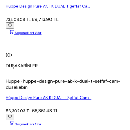
Hüppe Design Pure AKT K DUAL T Şeffaf Ca...
89,713.90 TL
73,508.08 TL
Seçenekleri Gör
(0)
DUŞAKABİNLER
Hüppe
· huppe-design-pure-ak-k-dual-t-seffaf-cam-
dusakabin
Hüppe Design Pure AK K DUAL T Şeffaf Cam...
68,861.48 TL
56,302.03 TL
Seçenekleri Gör