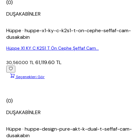
(0)
DUŞAKABİNLER
Hüppe
· huppe-x1-ky-c-k2s1-t-on-cephe-seffaf-cam-
dusakabin
Hüppe X1 KY C K2S1 T Ön Cephe Şeffaf Cam...
61,119.60 TL
30,560.00 TL
Seçenekleri Gör
(0)
DUŞAKABİNLER
Hüppe
· huppe-design-pure-akt-k-dual-t-seffaf-cam-
dusakabin