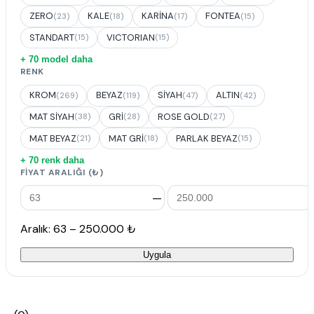
ZERO
KALE
KARİNA
FONTEA
(23)
(18)
(17)
(15)
STANDART
VICTORIAN
(15)
(15)
+ 70 model daha
RENK
KROM
BEYAZ
SİYAH
ALTIN
(269)
(119)
(47)
(42)
MAT SİYAH
GRİ
ROSE GOLD
(38)
(28)
(27)
MAT BEYAZ
MAT GRİ
PARLAK BEYAZ
(21)
(18)
(15)
+ 70 renk daha
FIYAT ARALIĞI (₺)
—
Aralık: 63 – 250.000 ₺
Uygula