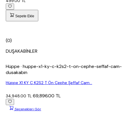
499.00 TL
Sepete Ekle
(0)
DUŞAKABİNLER
Hüppe
· huppe-x1-ky-c-k2s2-t-on-cephe-seffaf-cam-
dusakabin
Hüppe X1 KY C K2S2 T Ön Cephe Şeffaf Cam...
69,896.00 TL
34,948.00 TL
Seçenekleri Gör