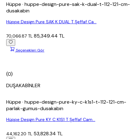
Hüppe
· huppe-design-pure-sak-k-dual-t-112-121-cm-
dusakabin
Hüppe Design Pure SAK K DUAL T Şeffaf Ca...
85,349.44 TL
70,066.87 TL
Seçenekleri Gör
(0)
DUŞAKABİNLER
Hüppe
· huppe-design-pure-ky-c-k1s1-t-112-121-cm-
parlak-gumus-dusakabin
Hüppe Design Pure KY C K1S1 T Şeffaf Cam...
53,828.34 TL
44,162.20 TL