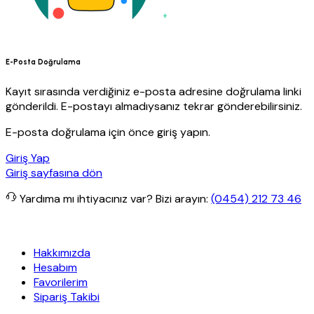
E-Posta Doğrulama
Kayıt sırasında verdiğiniz e-posta adresine doğrulama linki
gönderildi. E-postayı almadıysanız tekrar gönderebilirsiniz.
E-posta doğrulama için önce giriş yapın.
Giriş Yap
Giriş sayfasına dön
Yardıma mı ihtiyacınız var?
Bizi arayın:
(0454) 212 73 46
 Yapı
Her Hafta Özel İndirimler
Eft’lerde de %5 indirim
5000 TL ve 
Hakkımızda
Hesabım
Favorilerim
Sipariş Takibi