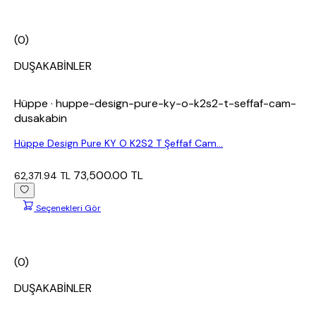
(0)
DUŞAKABİNLER
Hüppe
· huppe-design-pure-ky-o-k2s2-t-seffaf-cam-
dusakabin
Hüppe Design Pure KY O K2S2 T Şeffaf Cam...
73,500.00 TL
62,371.94 TL
Seçenekleri Gör
(0)
DUŞAKABİNLER