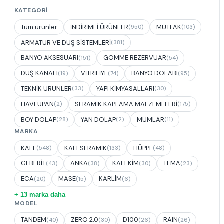
KATEGORI
Tüm ürünler
İNDİRİMLİ ÜRÜNLER
MUTFAK
(950)
(103)
ARMATÜR VE DUŞ SİSTEMLERİ
(381)
BANYO AKSESUARI
GÖMME REZERVUAR
(151)
(54)
DUŞ KANALI
VİTRİFİYE
BANYO DOLABI
(19)
(74)
(95)
TEKNİK ÜRÜNLER
YAPI KİMYASALLARI
(33)
(30)
HAVLUPAN
SERAMİK KAPLAMA MALZEMELERİ
(2)
(175)
BOY DOLAP
YAN DOLAP
MUMLAR
(28)
(2)
(11)
MARKA
KALE
KALESERAMİK
HÜPPE
(548)
(133)
(48)
GEBERİT
ANKA
KALEKİM
TEMA
(43)
(38)
(30)
(23)
ECA
MASE
KARLİM
(20)
(15)
(6)
+ 13 marka daha
MODEL
TANDEM
ZERO 2.0
D100
RAIN
(40)
(30)
(26)
(26)