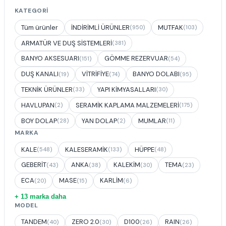
KATEGORI
Tüm ürünler
İNDİRİMLİ ÜRÜNLER
MUTFAK
(950)
(103)
ARMATÜR VE DUŞ SİSTEMLERİ
(381)
BANYO AKSESUARI
GÖMME REZERVUAR
(151)
(54)
DUŞ KANALI
VİTRİFİYE
BANYO DOLABI
(19)
(74)
(95)
TEKNİK ÜRÜNLER
YAPI KİMYASALLARI
(33)
(30)
HAVLUPAN
SERAMİK KAPLAMA MALZEMELERİ
(2)
(175)
BOY DOLAP
YAN DOLAP
MUMLAR
(28)
(2)
(11)
MARKA
KALE
KALESERAMİK
HÜPPE
(548)
(133)
(48)
GEBERİT
ANKA
KALEKİM
TEMA
(43)
(38)
(30)
(23)
ECA
MASE
KARLİM
(20)
(15)
(6)
+ 13 marka daha
MODEL
TANDEM
ZERO 2.0
D100
RAIN
(40)
(30)
(26)
(26)