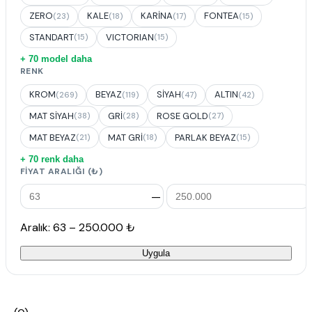
ZERO
KALE
KARİNA
FONTEA
(23)
(18)
(17)
(15)
STANDART
VICTORIAN
(15)
(15)
+ 70 model daha
RENK
KROM
BEYAZ
SİYAH
ALTIN
(269)
(119)
(47)
(42)
MAT SİYAH
GRİ
ROSE GOLD
(38)
(28)
(27)
MAT BEYAZ
MAT GRİ
PARLAK BEYAZ
(21)
(18)
(15)
+ 70 renk daha
FIYAT ARALIĞI (₺)
—
Aralık: 63 – 250.000 ₺
Uygula