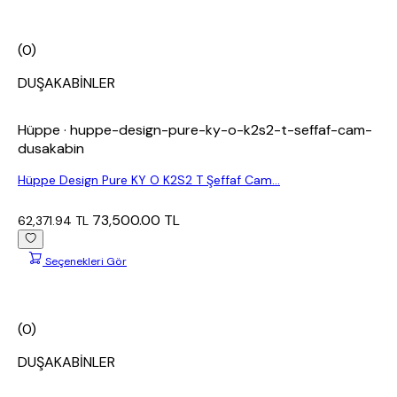
(0)
DUŞAKABİNLER
Hüppe
· huppe-design-pure-ky-o-k2s2-t-seffaf-cam-
dusakabin
Hüppe Design Pure KY O K2S2 T Şeffaf Cam...
73,500.00 TL
62,371.94 TL
Seçenekleri Gör
(0)
DUŞAKABİNLER