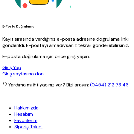
E-Posta Doğrulama
Kayıt sırasında verdiğiniz e-posta adresine doğrulama linki
gönderildi. E-postayı almadıysanız tekrar gönderebilirsiniz.
E-posta doğrulama için önce giriş yapın.
Giriş Yap
Giriş sayfasına dön
Yardıma mı ihtiyacınız var?
Bizi arayın:
(0454) 212 73 46
t Yapı
Her Hafta Özel İndirimler
Eft’lerde de %5 indirim
5000 TL v
Hakkımızda
Hesabım
Favorilerim
Sipariş Takibi