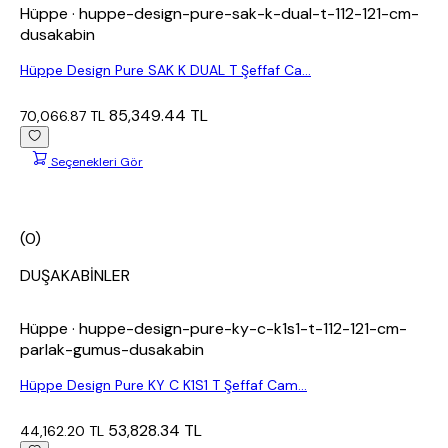
Hüppe
· huppe-design-pure-sak-k-dual-t-112-121-cm-
dusakabin
Hüppe Design Pure SAK K DUAL T Şeffaf Ca...
85,349.44 TL
70,066.87 TL
Seçenekleri Gör
(0)
DUŞAKABİNLER
Hüppe
· huppe-design-pure-ky-c-k1s1-t-112-121-cm-
parlak-gumus-dusakabin
Hüppe Design Pure KY C K1S1 T Şeffaf Cam...
53,828.34 TL
44,162.20 TL