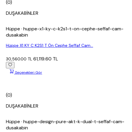
(0)
DUŞAKABİNLER
Hüppe
· huppe-x1-ky-c-k2s1-t-on-cephe-seffaf-cam-
dusakabin
Hüppe X1 KY C K2S1 T Ön Cephe Şeffaf Cam...
61,119.60 TL
30,560.00 TL
Seçenekleri Gör
(0)
DUŞAKABİNLER
Hüppe
· huppe-design-pure-akt-k-dual-t-seffaf-cam-
dusakabin