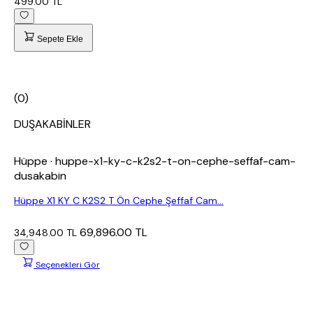
499.00 TL
Sepete Ekle
(0)
DUŞAKABİNLER
Hüppe
· huppe-x1-ky-c-k2s2-t-on-cephe-seffaf-cam-
dusakabin
Hüppe X1 KY C K2S2 T Ön Cephe Şeffaf Cam...
69,896.00 TL
34,948.00 TL
Seçenekleri Gör