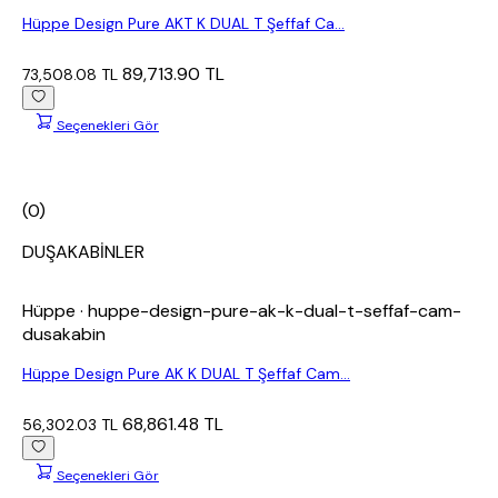
Hüppe Design Pure AKT K DUAL T Şeffaf Ca...
89,713.90 TL
73,508.08 TL
Seçenekleri Gör
(0)
DUŞAKABİNLER
Hüppe
· huppe-design-pure-ak-k-dual-t-seffaf-cam-
dusakabin
Hüppe Design Pure AK K DUAL T Şeffaf Cam...
68,861.48 TL
56,302.03 TL
Seçenekleri Gör