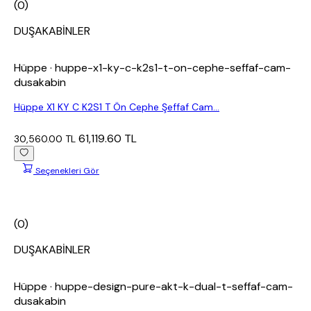
(0)
DUŞAKABİNLER
Hüppe
· huppe-x1-ky-c-k2s1-t-on-cephe-seffaf-cam-
dusakabin
Hüppe X1 KY C K2S1 T Ön Cephe Şeffaf Cam...
61,119.60 TL
30,560.00 TL
Seçenekleri Gör
(0)
DUŞAKABİNLER
Hüppe
· huppe-design-pure-akt-k-dual-t-seffaf-cam-
dusakabin