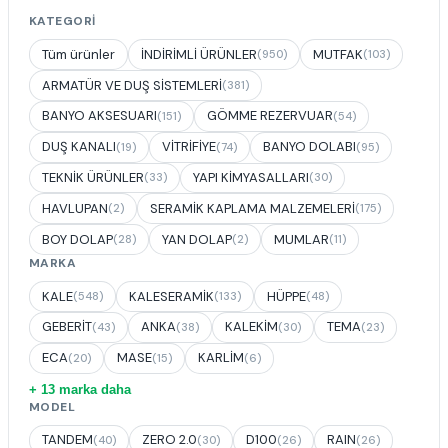
KATEGORI
Tüm ürünler
İNDİRİMLİ ÜRÜNLER
MUTFAK
(950)
(103)
ARMATÜR VE DUŞ SİSTEMLERİ
(381)
BANYO AKSESUARI
GÖMME REZERVUAR
(151)
(54)
DUŞ KANALI
VİTRİFİYE
BANYO DOLABI
(19)
(74)
(95)
TEKNİK ÜRÜNLER
YAPI KİMYASALLARI
(33)
(30)
HAVLUPAN
SERAMİK KAPLAMA MALZEMELERİ
(2)
(175)
BOY DOLAP
YAN DOLAP
MUMLAR
(28)
(2)
(11)
MARKA
KALE
KALESERAMİK
HÜPPE
(548)
(133)
(48)
GEBERİT
ANKA
KALEKİM
TEMA
(43)
(38)
(30)
(23)
ECA
MASE
KARLİM
(20)
(15)
(6)
+ 13 marka daha
MODEL
TANDEM
ZERO 2.0
D100
RAIN
(40)
(30)
(26)
(26)