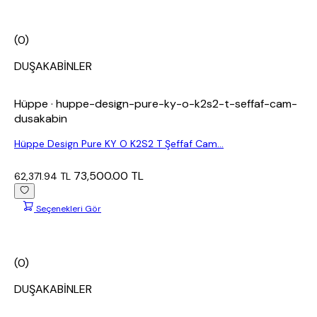
(0)
DUŞAKABİNLER
Hüppe
· huppe-design-pure-ky-o-k2s2-t-seffaf-cam-
dusakabin
Hüppe Design Pure KY O K2S2 T Şeffaf Cam...
73,500.00 TL
62,371.94 TL
Seçenekleri Gör
(0)
DUŞAKABİNLER