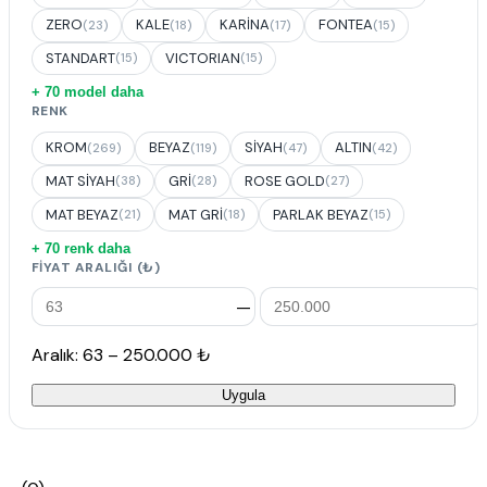
ZERO
KALE
KARİNA
FONTEA
(23)
(18)
(17)
(15)
STANDART
VICTORIAN
(15)
(15)
+ 70 model daha
RENK
KROM
BEYAZ
SİYAH
ALTIN
(269)
(119)
(47)
(42)
MAT SİYAH
GRİ
ROSE GOLD
(38)
(28)
(27)
MAT BEYAZ
MAT GRİ
PARLAK BEYAZ
(21)
(18)
(15)
+ 70 renk daha
FIYAT ARALIĞI (₺)
—
Aralık: 63 – 250.000 ₺
Uygula