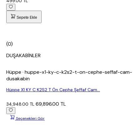
499.00 TL
Sepete Ekle
(0)
DUŞAKABİNLER
Hüppe
· huppe-x1-ky-c-k2s2-t-on-cephe-seffaf-cam-
dusakabin
Hüppe X1 KY C K2S2 T Ön Cephe Şeffaf Cam...
69,896.00 TL
34,948.00 TL
Seçenekleri Gör