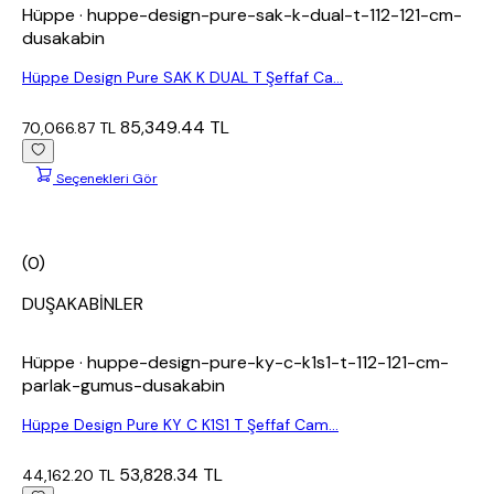
Hüppe
· huppe-design-pure-sak-k-dual-t-112-121-cm-
dusakabin
Hüppe Design Pure SAK K DUAL T Şeffaf Ca...
85,349.44 TL
70,066.87 TL
Seçenekleri Gör
(0)
DUŞAKABİNLER
Hüppe
· huppe-design-pure-ky-c-k1s1-t-112-121-cm-
parlak-gumus-dusakabin
Hüppe Design Pure KY C K1S1 T Şeffaf Cam...
53,828.34 TL
44,162.20 TL