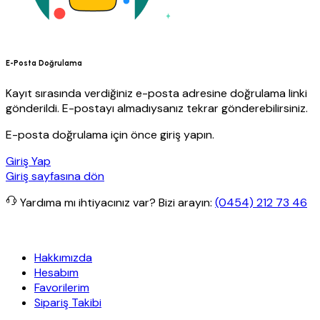
E-Posta Doğrulama
Kayıt sırasında verdiğiniz e-posta adresine doğrulama linki
gönderildi. E-postayı almadıysanız tekrar gönderebilirsiniz.
E-posta doğrulama için önce giriş yapın.
Giriş Yap
Giriş sayfasına dön
Yardıma mı ihtiyacınız var?
Bizi arayın:
(0454) 212 73 46
t Yapı
Her Hafta Özel İndirimler
Eft’lerde de %5 indirim
5000 TL v
Hakkımızda
Hesabım
Favorilerim
Sipariş Takibi