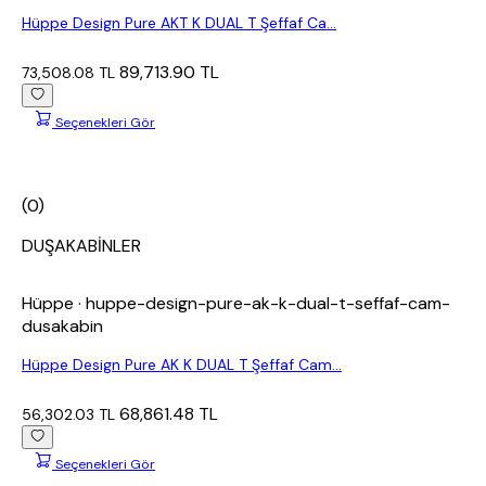
Hüppe Design Pure AKT K DUAL T Şeffaf Ca...
89,713.90 TL
73,508.08 TL
Seçenekleri Gör
(0)
DUŞAKABİNLER
Hüppe
· huppe-design-pure-ak-k-dual-t-seffaf-cam-
dusakabin
Hüppe Design Pure AK K DUAL T Şeffaf Cam...
68,861.48 TL
56,302.03 TL
Seçenekleri Gör