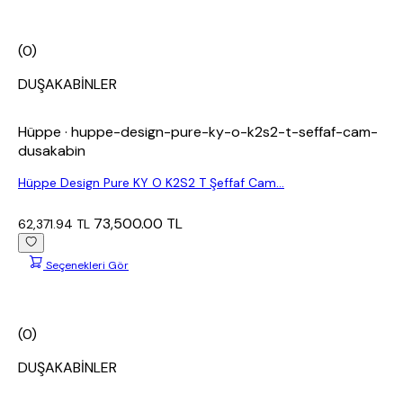
(0)
DUŞAKABİNLER
Hüppe
· huppe-design-pure-ky-o-k2s2-t-seffaf-cam-
dusakabin
Hüppe Design Pure KY O K2S2 T Şeffaf Cam...
73,500.00 TL
62,371.94 TL
Seçenekleri Gör
(0)
DUŞAKABİNLER