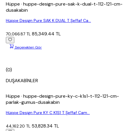
Hüppe
· huppe-design-pure-sak-k-dual-t-112-121-cm-
dusakabin
Hüppe Design Pure SAK K DUAL T Şeffaf Ca...
85,349.44 TL
70,066.87 TL
Seçenekleri Gör
(0)
DUŞAKABİNLER
Hüppe
· huppe-design-pure-ky-c-k1s1-t-112-121-cm-
parlak-gumus-dusakabin
Hüppe Design Pure KY C K1S1 T Şeffaf Cam...
53,828.34 TL
44,162.20 TL