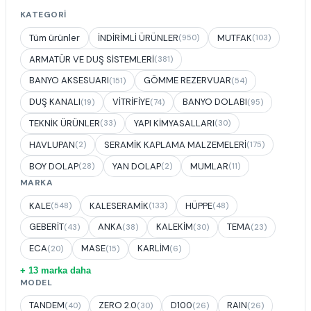
KATEGORI
Tüm ürünler
İNDİRİMLİ ÜRÜNLER
MUTFAK
(950)
(103)
ARMATÜR VE DUŞ SİSTEMLERİ
(381)
BANYO AKSESUARI
GÖMME REZERVUAR
(151)
(54)
DUŞ KANALI
VİTRİFİYE
BANYO DOLABI
(19)
(74)
(95)
TEKNİK ÜRÜNLER
YAPI KİMYASALLARI
(33)
(30)
HAVLUPAN
SERAMİK KAPLAMA MALZEMELERİ
(2)
(175)
BOY DOLAP
YAN DOLAP
MUMLAR
(28)
(2)
(11)
MARKA
KALE
KALESERAMİK
HÜPPE
(548)
(133)
(48)
GEBERİT
ANKA
KALEKİM
TEMA
(43)
(38)
(30)
(23)
ECA
MASE
KARLİM
(20)
(15)
(6)
+ 13 marka daha
MODEL
TANDEM
ZERO 2.0
D100
RAIN
(40)
(30)
(26)
(26)