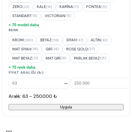
ZERO
KALE
KARİNA
FONTEA
(23)
(18)
(17)
(15)
STANDART
VICTORIAN
(15)
(15)
+ 70 model daha
RENK
KROM
BEYAZ
SİYAH
ALTIN
(269)
(119)
(47)
(42)
MAT SİYAH
GRİ
ROSE GOLD
(38)
(28)
(27)
MAT BEYAZ
MAT GRİ
PARLAK BEYAZ
(21)
(18)
(15)
+ 70 renk daha
FIYAT ARALIĞI (₺)
—
Aralık: 63 – 250.000 ₺
Uygula