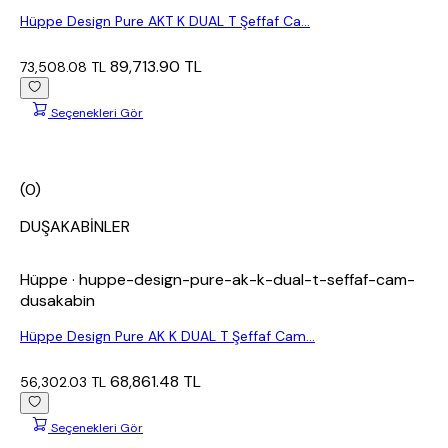
Hüppe Design Pure AKT K DUAL T Şeffaf Ca...
89,713.90 TL
73,508.08 TL
Seçenekleri Gör
(0)
DUŞAKABİNLER
Hüppe
· huppe-design-pure-ak-k-dual-t-seffaf-cam-
dusakabin
Hüppe Design Pure AK K DUAL T Şeffaf Cam...
68,861.48 TL
56,302.03 TL
Seçenekleri Gör