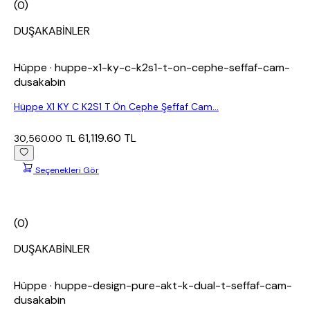
(0)
DUŞAKABİNLER
Hüppe
· huppe-x1-ky-c-k2s1-t-on-cephe-seffaf-cam-
dusakabin
Hüppe X1 KY C K2S1 T Ön Cephe Şeffaf Cam...
61,119.60 TL
30,560.00 TL
Seçenekleri Gör
(0)
DUŞAKABİNLER
Hüppe
· huppe-design-pure-akt-k-dual-t-seffaf-cam-
dusakabin