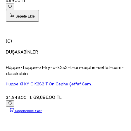
499.00 TL
Sepete Ekle
(0)
DUŞAKABİNLER
Hüppe
· huppe-x1-ky-c-k2s2-t-on-cephe-seffaf-cam-
dusakabin
Hüppe X1 KY C K2S2 T Ön Cephe Şeffaf Cam...
69,896.00 TL
34,948.00 TL
Seçenekleri Gör