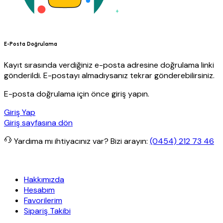
E-Posta Doğrulama
Kayıt sırasında verdiğiniz e-posta adresine doğrulama linki
gönderildi. E-postayı almadıysanız tekrar gönderebilirsiniz.
E-posta doğrulama için önce giriş yapın.
Giriş Yap
Giriş sayfasına dön
Yardıma mı ihtiyacınız var?
Bizi arayın:
(0454) 212 73 46
t Yapı
Her Hafta Özel İndirimler
Eft’lerde de %5 indirim
5000 TL v
Hakkımızda
Hesabım
Favorilerim
Sipariş Takibi