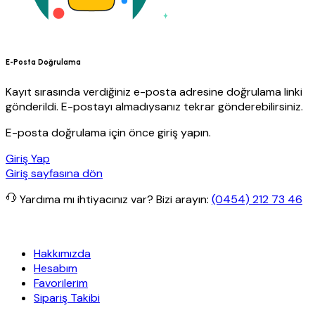
E-Posta Doğrulama
Kayıt sırasında verdiğiniz e-posta adresine doğrulama linki
gönderildi. E-postayı almadıysanız tekrar gönderebilirsiniz.
E-posta doğrulama için önce giriş yapın.
Giriş Yap
Giriş sayfasına dön
Yardıma mı ihtiyacınız var?
Bizi arayın:
(0454) 212 73 46
Yapı
Her Hafta Özel İndirimler
Eft’lerde de %5 indirim
5000 TL ve 
Hakkımızda
Hesabım
Favorilerim
Sipariş Takibi