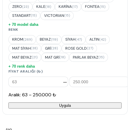
ZERO
KALE
KARİNA
FONTEA
(23)
(18)
(17)
(15)
STANDART
VICTORIAN
(15)
(15)
+ 70 model daha
RENK
KROM
BEYAZ
SİYAH
ALTIN
(269)
(119)
(47)
(42)
MAT SİYAH
GRİ
ROSE GOLD
(38)
(28)
(27)
MAT BEYAZ
MAT GRİ
PARLAK BEYAZ
(21)
(18)
(15)
+ 70 renk daha
FIYAT ARALIĞI (₺)
—
Aralık: 63 – 250.000 ₺
Uygula