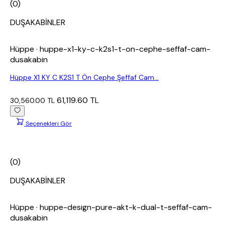
(0)
DUŞAKABİNLER
Hüppe
· huppe-x1-ky-c-k2s1-t-on-cephe-seffaf-cam-
dusakabin
Hüppe X1 KY C K2S1 T Ön Cephe Şeffaf Cam...
61,119.60 TL
30,560.00 TL
Seçenekleri Gör
(0)
DUŞAKABİNLER
Hüppe
· huppe-design-pure-akt-k-dual-t-seffaf-cam-
dusakabin