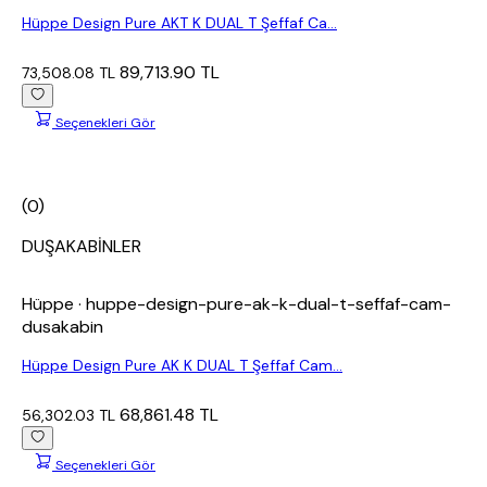
Hüppe Design Pure AKT K DUAL T Şeffaf Ca...
89,713.90 TL
73,508.08 TL
Seçenekleri Gör
(0)
DUŞAKABİNLER
Hüppe
· huppe-design-pure-ak-k-dual-t-seffaf-cam-
dusakabin
Hüppe Design Pure AK K DUAL T Şeffaf Cam...
68,861.48 TL
56,302.03 TL
Seçenekleri Gör