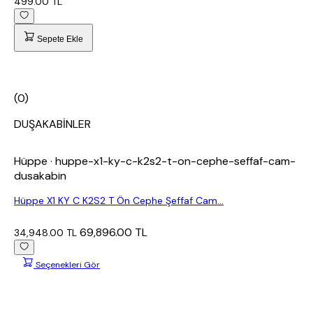
499.00 TL
Sepete Ekle
(0)
DUŞAKABİNLER
Hüppe
· huppe-x1-ky-c-k2s2-t-on-cephe-seffaf-cam-
dusakabin
Hüppe X1 KY C K2S2 T Ön Cephe Şeffaf Cam...
69,896.00 TL
34,948.00 TL
Seçenekleri Gör