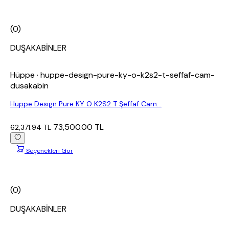
(0)
DUŞAKABİNLER
Hüppe
· huppe-design-pure-ky-o-k2s2-t-seffaf-cam-
dusakabin
Hüppe Design Pure KY O K2S2 T Şeffaf Cam...
73,500.00 TL
62,371.94 TL
Seçenekleri Gör
(0)
DUŞAKABİNLER