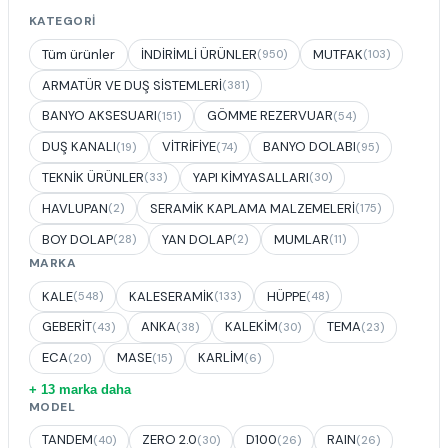
KATEGORI
Tüm ürünler
İNDİRİMLİ ÜRÜNLER
MUTFAK
(950)
(103)
ARMATÜR VE DUŞ SİSTEMLERİ
(381)
BANYO AKSESUARI
GÖMME REZERVUAR
(151)
(54)
DUŞ KANALI
VİTRİFİYE
BANYO DOLABI
(19)
(74)
(95)
TEKNİK ÜRÜNLER
YAPI KİMYASALLARI
(33)
(30)
HAVLUPAN
SERAMİK KAPLAMA MALZEMELERİ
(2)
(175)
BOY DOLAP
YAN DOLAP
MUMLAR
(28)
(2)
(11)
MARKA
KALE
KALESERAMİK
HÜPPE
(548)
(133)
(48)
GEBERİT
ANKA
KALEKİM
TEMA
(43)
(38)
(30)
(23)
ECA
MASE
KARLİM
(20)
(15)
(6)
+ 13 marka daha
MODEL
TANDEM
ZERO 2.0
D100
RAIN
(40)
(30)
(26)
(26)