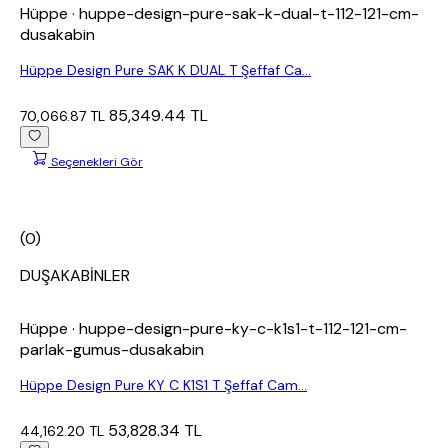
Hüppe
· huppe-design-pure-sak-k-dual-t-112-121-cm-
dusakabin
Hüppe Design Pure SAK K DUAL T Şeffaf Ca...
85,349.44 TL
70,066.87 TL
Seçenekleri Gör
(0)
DUŞAKABİNLER
Hüppe
· huppe-design-pure-ky-c-k1s1-t-112-121-cm-
parlak-gumus-dusakabin
Hüppe Design Pure KY C K1S1 T Şeffaf Cam...
53,828.34 TL
44,162.20 TL