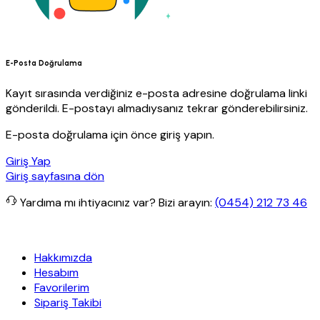
E-Posta Doğrulama
Kayıt sırasında verdiğiniz e-posta adresine doğrulama linki
gönderildi. E-postayı almadıysanız tekrar gönderebilirsiniz.
E-posta doğrulama için önce giriş yapın.
Giriş Yap
Giriş sayfasına dön
Yardıma mı ihtiyacınız var?
Bizi arayın:
(0454) 212 73 46
e ücretsiz kargo
Granit Yapı
Her Hafta Özel İndirimler
Eft’lerde d
Hakkımızda
Hesabım
Favorilerim
Sipariş Takibi