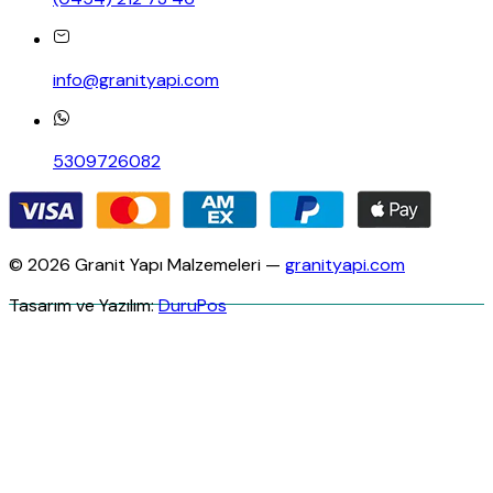
info@granityapi.com
5309726082
© 2026 Granit Yapı Malzemeleri —
granityapi.com
Tasarım ve Yazılım:
DuruPos