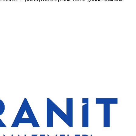
de de %5 indirim
5000 TL ve üzeri alışverişlerde ücretsiz kargo
Gra