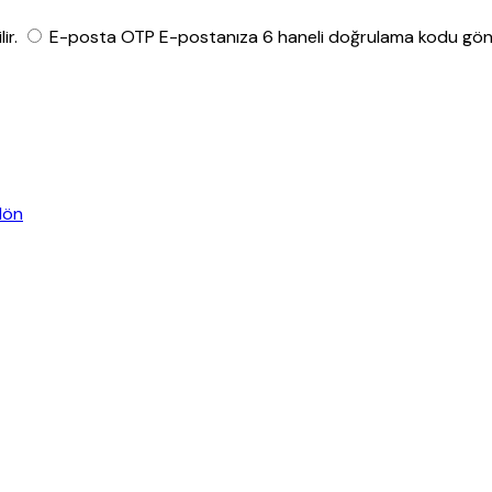
ir.
E-posta OTP
E-postanıza 6 haneli doğrulama kodu gönde
dön