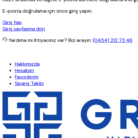
E-posta doğrulama için önce giriş yapın.
Giriş Yap
Giriş sayfasına dön
Yardıma mı ihtiyacınız var?
Bizi arayın:
(0454) 212 73 46
lerde ücretsiz kargo
Granit Yapı
Her Hafta Özel İndirimler
Eft’ler
Hakkımızda
Hesabım
Favorilerim
Sipariş Takibi