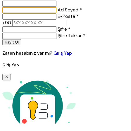
Ad Soyad *
E-Posta *
+90
Şifre *
Şifre Tekrar *
Kayıt Ol
Zaten hesabınız var mı?
Giriş Yap
Giriş Yap