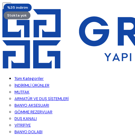
%35 indirim
Stokta yok
Tüm Kategoriler
İNDİRİMLİ ÜRÜNLER
MUTFAK
ARMATÜR VE DUŞ SİSTEMLERİ
BANYO AKSESUARI
GÖMME REZERVUAR
DUŞ KANALI
VİTRİFİYE
BANYO DOLABI