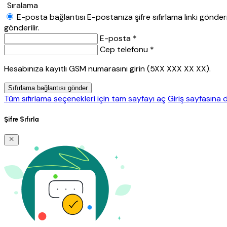
Sıralama
E-posta bağlantısı
E-postanıza şifre sıfırlama linki gönderil
gönderilir.
E-posta *
Cep telefonu *
Hesabınıza kayıtlı GSM numarasını girin (5XX XXX XX XX).
Sıfırlama bağlantısı gönder
Tüm sıfırlama seçenekleri için tam sayfayı aç
Giriş sayfasına 
Şifre Sıfırla