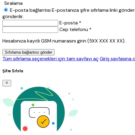
Sıralama
E-posta bağlantısı
E-postanıza şifre sıfırlama linki gönderil
gönderilir.
E-posta *
Cep telefonu *
Hesabınıza kayıtlı GSM numarasını girin (5XX XXX XX XX).
Sıfırlama bağlantısı gönder
Tüm sıfırlama seçenekleri için tam sayfayı aç
Giriş sayfasına 
Şifre Sıfırla