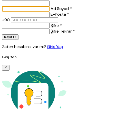
Ad Soyad *
E-Posta *
+90
Şifre *
Şifre Tekrar *
Kayıt Ol
Zaten hesabınız var mı?
Giriş Yap
Giriş Yap