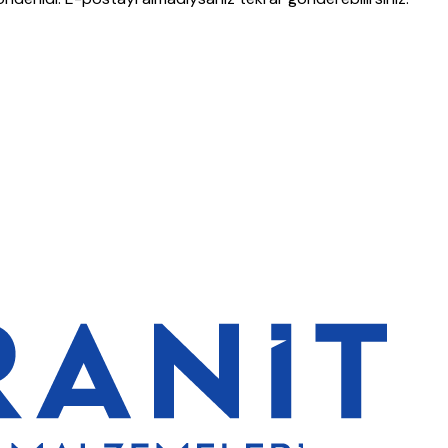
lerde de %5 indirim
5000 TL ve üzeri alışverişlerde ücretsiz kargo