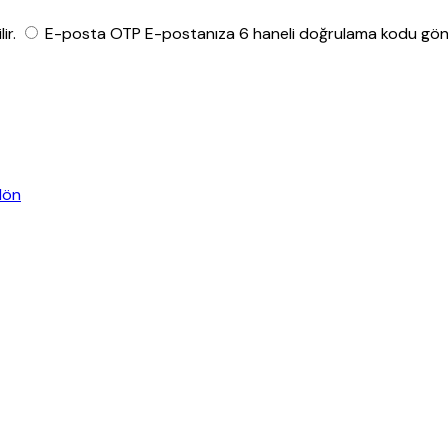
ir.
E-posta OTP
E-postanıza 6 haneli doğrulama kodu gönde
dön