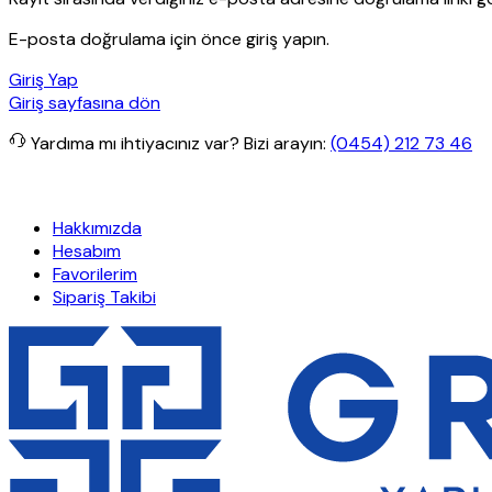
E-posta doğrulama için önce giriş yapın.
Giriş Yap
Giriş sayfasına dön
Yardıma mı ihtiyacınız var?
Bizi arayın:
(0454) 212 73 46
rişlerde ücretsiz kargo
Granit Yapı
Her Hafta Özel İndirimler
Eft’
Hakkımızda
Hesabım
Favorilerim
Sipariş Takibi