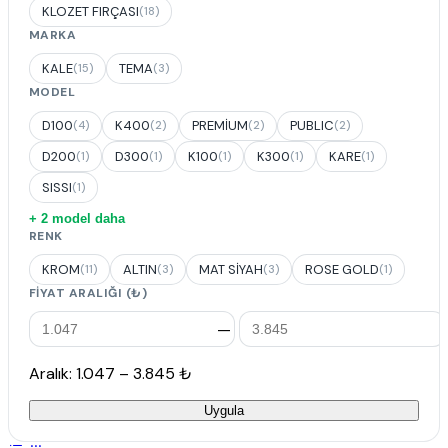
KLOZET FIRÇASI
(18)
MARKA
KALE
TEMA
(15)
(3)
MODEL
D100
K400
PREMİUM
PUBLIC
(4)
(2)
(2)
(2)
D200
D300
K100
K300
KARE
(1)
(1)
(1)
(1)
(1)
SISSI
(1)
+ 2 model daha
RENK
KROM
ALTIN
MAT SİYAH
ROSE GOLD
(11)
(3)
(3)
(1)
FIYAT ARALIĞI (₺)
—
Aralık: 1.047 – 3.845 ₺
Uygula