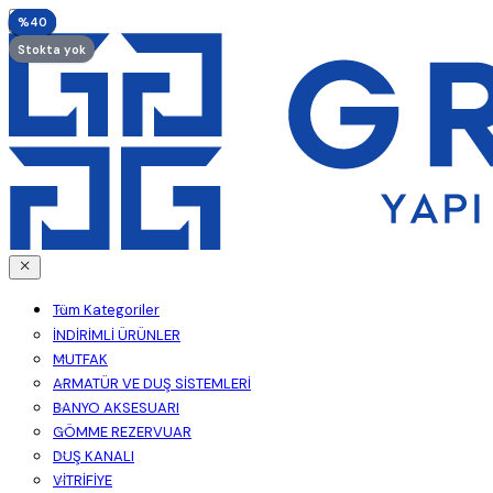
%40
%45
%45
%45
%40
%40
%45
%45
%45
%45
%45
%45
%45
%45
%45
%45
%45
%40
Stokta yok
Tüm Kategoriler
İNDİRİMLİ ÜRÜNLER
MUTFAK
ARMATÜR VE DUŞ SİSTEMLERİ
BANYO AKSESUARI
GÖMME REZERVUAR
DUŞ KANALI
VİTRİFİYE