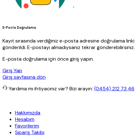
E-Posta Doğrulama
Kayıt sırasında verdiğiniz e-posta adresine doğrulama linki
gönderildi. E-postayı almadıysanız tekrar gönderebilirsiniz.
E-posta doğrulama için önce giriş yapın.
Giriş Yap
Giriş sayfasına dön
Yardıma mı ihtiyacınız var?
Bizi arayın:
(0454) 212 73 46
Granit Yapı
Her Hafta Özel İndirimler
Eft’lerde de %5 indirim
5000
Hakkımızda
Hesabım
Favorilerim
Sipariş Takibi