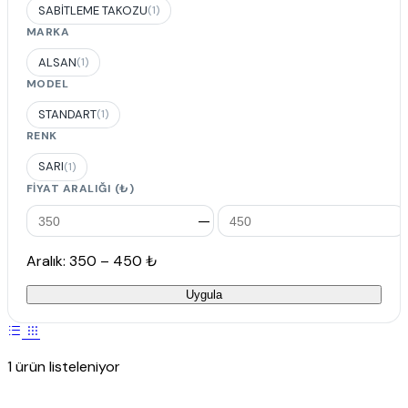
SABİTLEME TAKOZU
(1)
MARKA
ALSAN
(1)
MODEL
STANDART
(1)
RENK
SARI
(1)
FIYAT ARALIĞI (₺)
—
Aralık: 350 – 450 ₺
Uygula
1 ürün listeleniyor