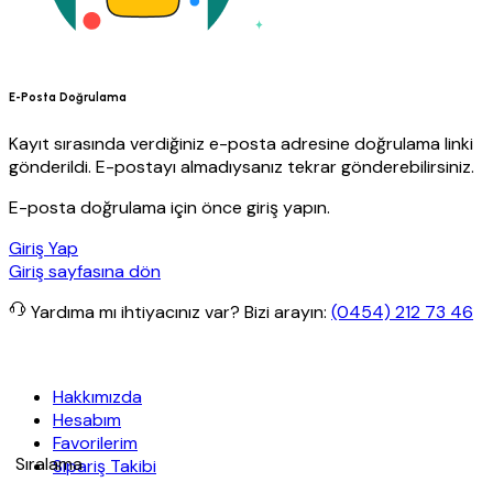
E-Posta Doğrulama
Kayıt sırasında verdiğiniz e-posta adresine doğrulama linki
gönderildi. E-postayı almadıysanız tekrar gönderebilirsiniz.
E-posta doğrulama için önce giriş yapın.
Giriş Yap
Giriş sayfasına dön
Yardıma mı ihtiyacınız var?
Bizi arayın:
(0454) 212 73 46
ücretsiz kargo
Granit Yapı
Her Hafta Özel İndirimler
Eft’lerde de 
Hakkımızda
Hesabım
Favorilerim
Sıralama
Sipariş Takibi