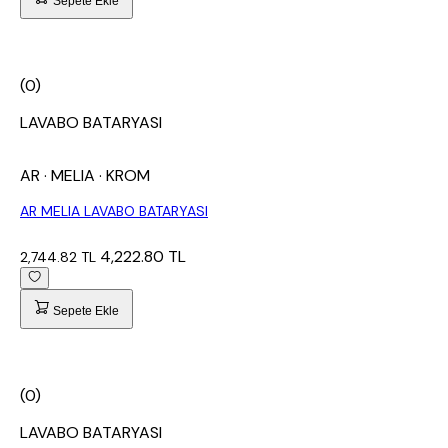
Sepete Ekle
(0)
LAVABO BATARYASI
AR
· MELIA
· KROM
AR MELIA LAVABO BATARYASI
4,222.80 TL
2,744.82 TL
Sepete Ekle
(0)
LAVABO BATARYASI