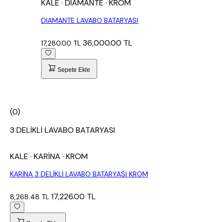
KALE
· DIAMANTE
· KROM
DIAMANTE LAVABO BATARYASI
36,000.00 TL
17,280.00 TL
Sepete Ekle
(0)
3 DELİKLİ LAVABO BATARYASI
KALE
· KARİNA
· KROM
KARİNA 3 DELİKLİ LAVABO BATARYASI KROM
17,226.00 TL
8,268.48 TL