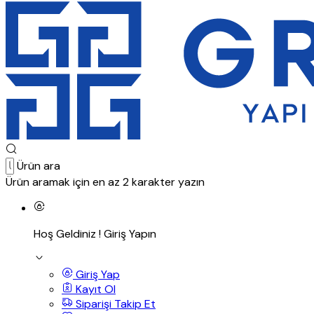
Ürün ara
Ürün aramak için en az 2 karakter yazın
Hoş Geldiniz !
Giriş Yapın
Giriş Yap
Kayıt Ol
Siparişi Takip Et