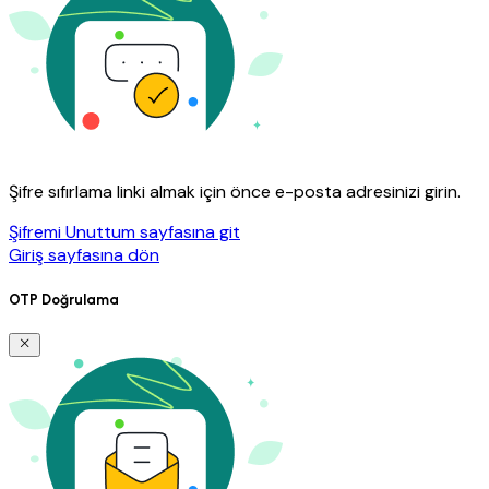
Şifre sıfırlama linki almak için önce e-posta adresinizi girin.
Şifremi Unuttum sayfasına git
Giriş sayfasına dön
OTP Doğrulama