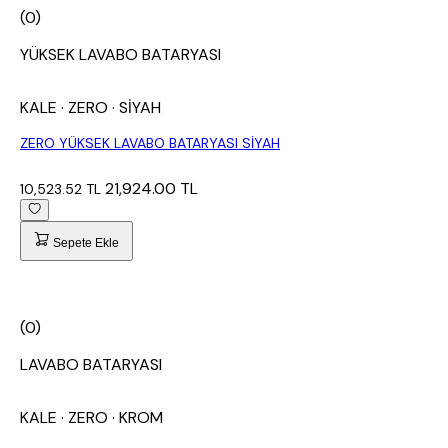
(0)
YÜKSEK LAVABO BATARYASI
KALE
· ZERO
· SİYAH
ZERO YÜKSEK LAVABO BATARYASI SİYAH
21,924.00 TL
10,523.52 TL
Sepete Ekle
(0)
LAVABO BATARYASI
KALE
· ZERO
· KROM