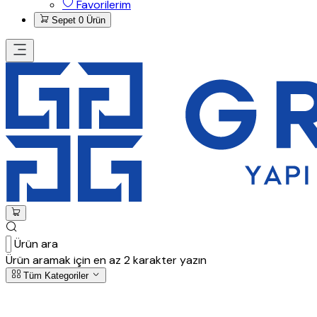
Favorilerim
Sepet
0 Ürün
Ürün ara
Ürün aramak için en az 2 karakter yazın
Tüm Kategoriler