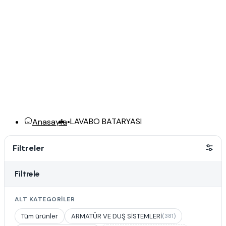
LAVABO BATARYASI
Anasayfa
•
Filtreler
Filtrele
ALT KATEGORILER
Tüm ürünler
ARMATÜR VE DUŞ SİSTEMLERİ
(381)