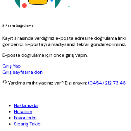
E-Posta Doğrulama
Kayıt sırasında verdiğiniz e-posta adresine doğrulama linki
gönderildi. E-postayı almadıysanız tekrar gönderebilirsiniz.
E-posta doğrulama için önce giriş yapın.
Giriş Yap
Giriş sayfasına dön
Yardıma mı ihtiyacınız var?
Bizi arayın:
(0454) 212 73 46
it Yapı
Her Hafta Özel İndirimler
Eft’lerde de %5 indirim
5000 TL 
Hakkımızda
Hesabım
Favorilerim
Sipariş Takibi