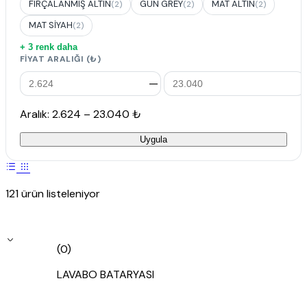
FIRÇALANMIŞ ALTIN
GUN GREY
MAT ALTIN
(2)
(2)
(2)
MAT SİYAH
(2)
+ 3 renk daha
FIYAT ARALIĞI (₺)
—
Aralık: 2.624 – 23.040 ₺
Uygula
121 ürün listeleniyor
(0)
LAVABO BATARYASI