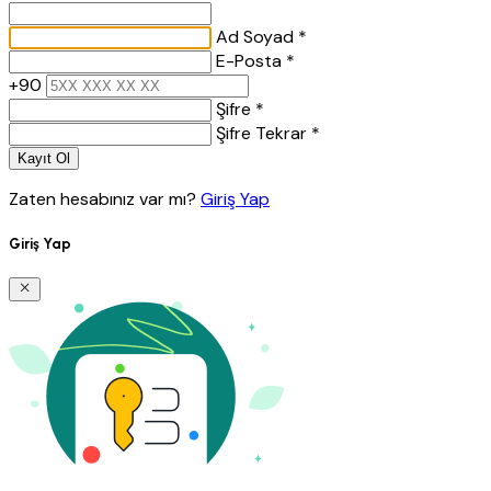
Ad Soyad *
E-Posta *
+90
Şifre *
Şifre Tekrar *
Kayıt Ol
Zaten hesabınız var mı?
Giriş Yap
Giriş Yap