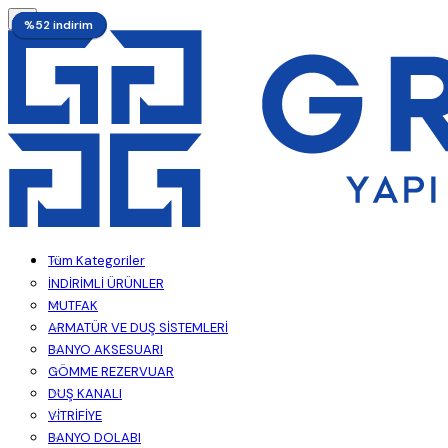
%50 indirim
%48 indirim
%52 indirim
%52 indirim
%52 indirim
%52 indirim
%52 indirim
Tüm Kategoriler
İNDİRİMLİ ÜRÜNLER
MUTFAK
ARMATÜR VE DUŞ SİSTEMLERİ
BANYO AKSESUARI
GÖMME REZERVUAR
DUŞ KANALI
VİTRİFİYE
BANYO DOLABI