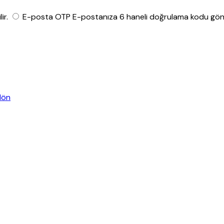
ir.
E-posta OTP
E-postanıza 6 haneli doğrulama kodu gönde
dön