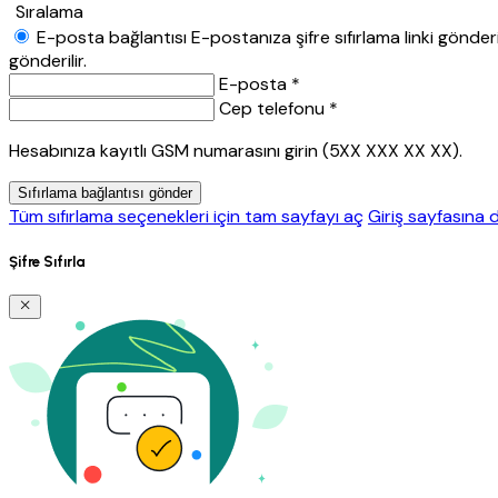
Sıralama
E-posta bağlantısı
E-postanıza şifre sıfırlama linki gönderil
gönderilir.
E-posta *
Cep telefonu *
Hesabınıza kayıtlı GSM numarasını girin (5XX XXX XX XX).
Sıfırlama bağlantısı gönder
Tüm sıfırlama seçenekleri için tam sayfayı aç
Giriş sayfasına 
Şifre Sıfırla