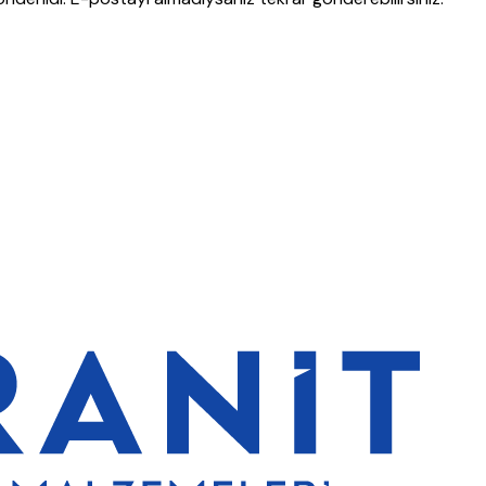
erde de %5 indirim
5000 TL ve üzeri alışverişlerde ücretsiz kargo
G