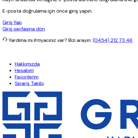
E-posta doğrulama için önce giriş yapın.
Giriş Yap
Giriş sayfasına dön
Yardıma mı ihtiyacınız var?
Bizi arayın:
(0454) 212 73 46
işlerde ücretsiz kargo
Granit Yapı
Her Hafta Özel İndirimler
Eft’l
Hakkımızda
Hesabım
Favorilerim
Sipariş Takibi