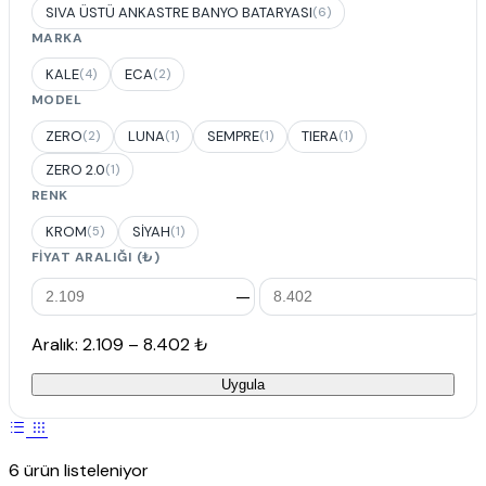
SIVA ÜSTÜ ANKASTRE BANYO BATARYASI
(6)
MARKA
KALE
ECA
(4)
(2)
MODEL
ZERO
LUNA
SEMPRE
TIERA
(2)
(1)
(1)
(1)
ZERO 2.0
(1)
RENK
KROM
SİYAH
(5)
(1)
FIYAT ARALIĞI (₺)
—
Aralık: 2.109 – 8.402 ₺
Uygula
6 ürün listeleniyor