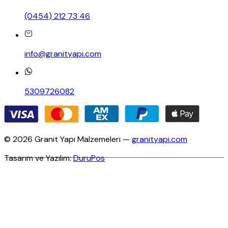
(0454) 212 73 46
info@granityapi.com
5309726082
© 2026 Granit Yapı Malzemeleri —
granityapi.com
Tasarım ve Yazılım:
DuruPos