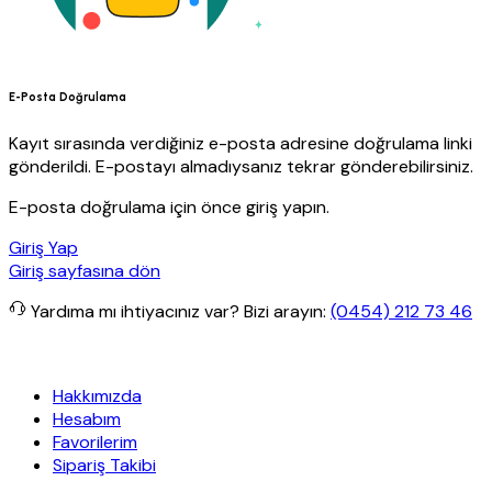
E-Posta Doğrulama
Kayıt sırasında verdiğiniz e-posta adresine doğrulama linki
gönderildi. E-postayı almadıysanız tekrar gönderebilirsiniz.
E-posta doğrulama için önce giriş yapın.
Giriş Yap
Giriş sayfasına dön
Yardıma mı ihtiyacınız var?
Bizi arayın:
(0454) 212 73 46
siz kargo
Granit Yapı
Her Hafta Özel İndirimler
Eft’lerde de %5 in
Hakkımızda
Hesabım
Favorilerim
Sipariş Takibi