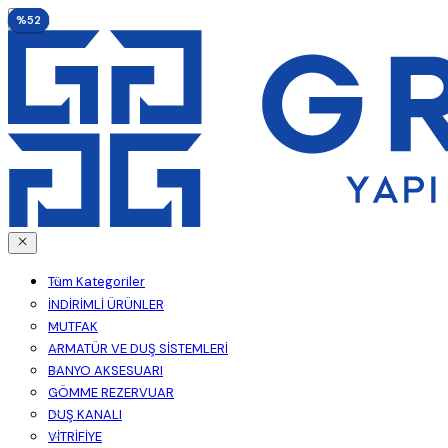
%35
%52
%52
%35
%52
%52
Tüm Kategoriler
İNDİRİMLİ ÜRÜNLER
MUTFAK
ARMATÜR VE DUŞ SİSTEMLERİ
BANYO AKSESUARI
GÖMME REZERVUAR
DUŞ KANALI
VİTRİFİYE