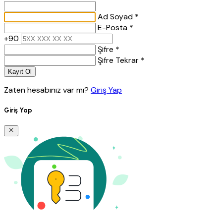
Ad Soyad *
E-Posta *
+90
Şifre *
Şifre Tekrar *
Kayıt Ol
Zaten hesabınız var mı?
Giriş Yap
Giriş Yap