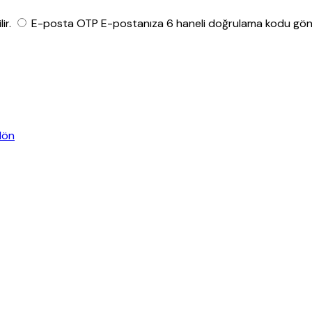
ir.
E-posta OTP
E-postanıza 6 haneli doğrulama kodu gönde
dön