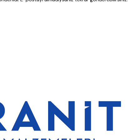
rde de %5 indirim
5000 TL ve üzeri alışverişlerde ücretsiz kargo
Gr