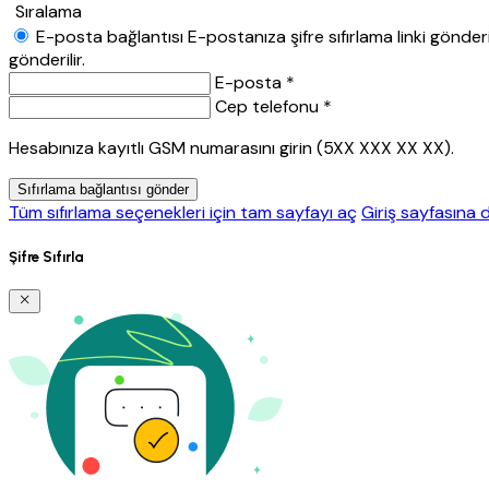
Sıralama
E-posta bağlantısı
E-postanıza şifre sıfırlama linki gönderil
gönderilir.
E-posta *
Cep telefonu *
Hesabınıza kayıtlı GSM numarasını girin (5XX XXX XX XX).
Sıfırlama bağlantısı gönder
Tüm sıfırlama seçenekleri için tam sayfayı aç
Giriş sayfasına 
Şifre Sıfırla