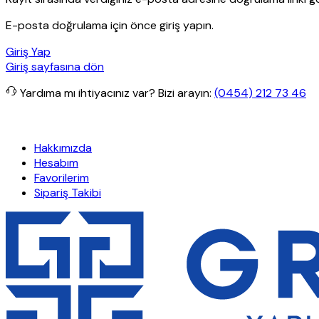
E-posta doğrulama için önce giriş yapın.
Giriş Yap
Giriş sayfasına dön
Yardıma mı ihtiyacınız var?
Bizi arayın:
(0454) 212 73 46
şlerde ücretsiz kargo
Granit Yapı
Her Hafta Özel İndirimler
Eft’le
Hakkımızda
Hesabım
Favorilerim
Sipariş Takibi