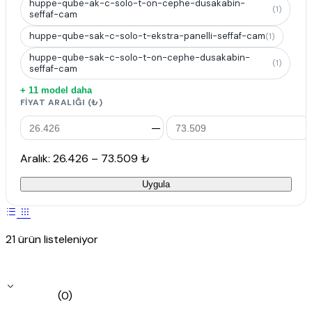
huppe-qube-ak-c-solo-t-on-cephe-dusakabin-
(1)
seffaf-cam
huppe-qube-sak-c-solo-t-ekstra-panelli-seffaf-cam
(1)
huppe-qube-sak-c-solo-t-on-cephe-dusakabin-
(1)
seffaf-cam
+ 11 model daha
FIYAT ARALIĞI (₺)
—
Aralık: 26.426 – 73.509 ₺
Uygula
21 ürün listeleniyor
(0)