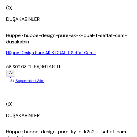
(0)
DUŞAKABİNLER
Hüppe
· huppe-design-pure-ak-k-dual-t-seffaf-cam-
dusakabin
Hüppe Design Pure AK K DUAL T Şeffaf Cam...
68,861.48 TL
56,302.03 TL
Seçenekleri Gör
(0)
DUŞAKABİNLER
Hüppe
· huppe-design-pure-ky-o-k2s2-t-seffaf-cam-