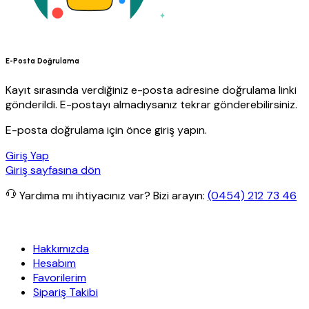
E-Posta Doğrulama
Kayıt sırasında verdiğiniz e-posta adresine doğrulama linki
gönderildi. E-postayı almadıysanız tekrar gönderebilirsiniz.
E-posta doğrulama için önce giriş yapın.
Giriş Yap
Giriş sayfasına dön
Yardıma mı ihtiyacınız var?
Bizi arayın:
(0454) 212 73 46
anit Yapı
Her Hafta Özel İndirimler
Eft’lerde de %5 indirim
5000 T
Hakkımızda
Hesabım
Favorilerim
Sipariş Takibi