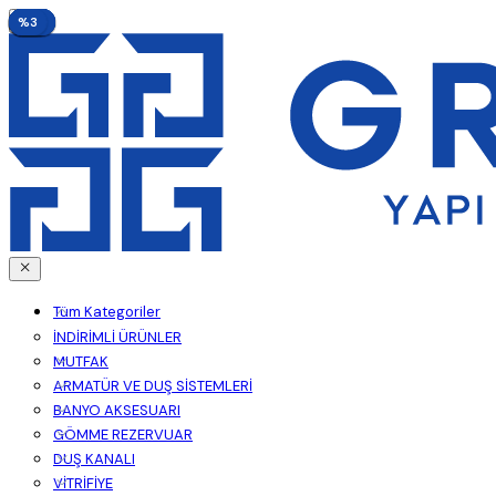
%50
%50
%18
%18
%15
%18
%18
%18
%10
%3
%50
%50
%50
%50
%50
%50
%50
%6
%4
%3
Tüm Kategoriler
İNDİRİMLİ ÜRÜNLER
MUTFAK
ARMATÜR VE DUŞ SİSTEMLERİ
BANYO AKSESUARI
GÖMME REZERVUAR
DUŞ KANALI
VİTRİFİYE