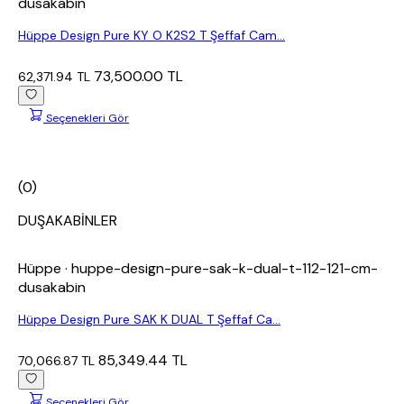
dusakabin
Hüppe Design Pure KY O K2S2 T Şeffaf Cam...
73,500.00 TL
62,371.94 TL
Seçenekleri Gör
(0)
DUŞAKABİNLER
Hüppe
· huppe-design-pure-sak-k-dual-t-112-121-cm-
dusakabin
Hüppe Design Pure SAK K DUAL T Şeffaf Ca...
85,349.44 TL
70,066.87 TL
Seçenekleri Gör