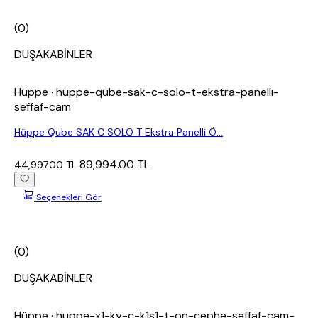
(0)
DUŞAKABİNLER
Hüppe
· huppe-qube-sak-c-solo-t-ekstra-panelli-
seffaf-cam
Hüppe Qube SAK C SOLO T Ekstra Panelli Ö...
89,994.00 TL
44,997.00 TL
Seçenekleri Gör
(0)
DUŞAKABİNLER
Hüppe
· huppe-x1-ky-c-k1s1-t-on-cephe-seffaf-cam-