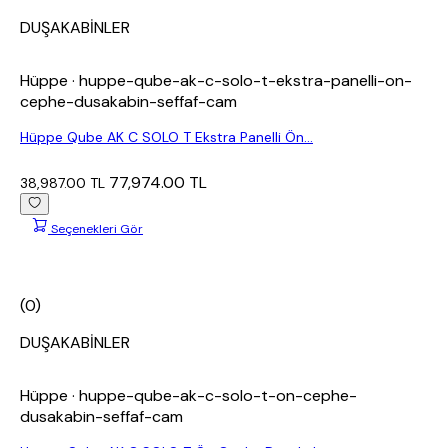
DUŞAKABİNLER
Hüppe
· huppe-qube-ak-c-solo-t-ekstra-panelli-on-
cephe-dusakabin-seffaf-cam
Hüppe Qube AK C SOLO T Ekstra Panelli Ön...
77,974.00 TL
38,987.00 TL
Seçenekleri Gör
(0)
DUŞAKABİNLER
Hüppe
· huppe-qube-ak-c-solo-t-on-cephe-
dusakabin-seffaf-cam