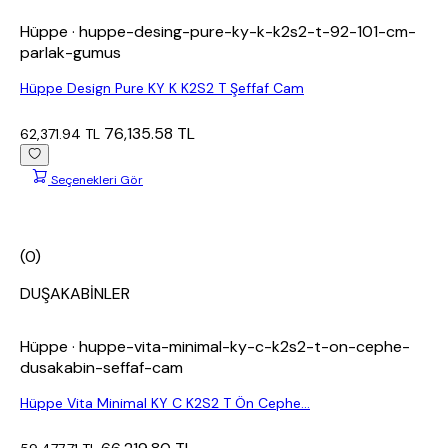
Hüppe
· huppe-desing-pure-ky-k-k2s2-t-92-101-cm-
parlak-gumus
Hüppe Design Pure KY K K2S2 T Şeffaf Cam
76,135.58 TL
62,371.94 TL
Seçenekleri Gör
(0)
DUŞAKABİNLER
Hüppe
· huppe-vita-minimal-ky-c-k2s2-t-on-cephe-
dusakabin-seffaf-cam
Hüppe Vita Minimal KY C K2S2 T Ön Cephe...