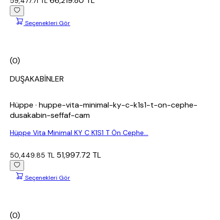
66,219.80 TL
59,477.71 TL
Seçenekleri Gör
(0)
DUŞAKABİNLER
Hüppe
· huppe-vita-minimal-ky-c-k1s1-t-on-cephe-
dusakabin-seffaf-cam
Hüppe Vita Minimal KY C K1S1 T Ön Cephe...
51,997.72 TL
50,449.85 TL
Seçenekleri Gör
(0)