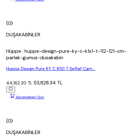
(0)
DUŞAKABİNLER
Hüppe
· huppe-design-pure-ky-c-k1s1-t-112-121-cm-
parlak-gumus-dusakabin
Hüppe Design Pure KY C K1S1 T Şeffaf Cam...
53,828.34 TL
44,162.20 TL
Seçenekleri Gör
(0)
DUŞAKABİNLER