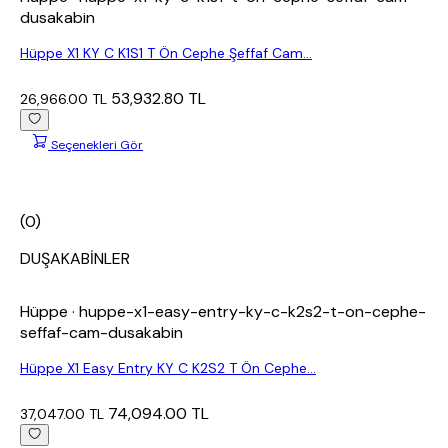
dusakabin
Hüppe X1 KY C K1S1 T Ön Cephe Şeffaf Cam...
53,932.80 TL
26,966.00 TL
Seçenekleri Gör
(0)
DUŞAKABİNLER
Hüppe
· huppe-x1-easy-entry-ky-c-k2s2-t-on-cephe-
seffaf-cam-dusakabin
Hüppe X1 Easy Entry KY C K2S2 T Ön Cephe...
74,094.00 TL
37,047.00 TL