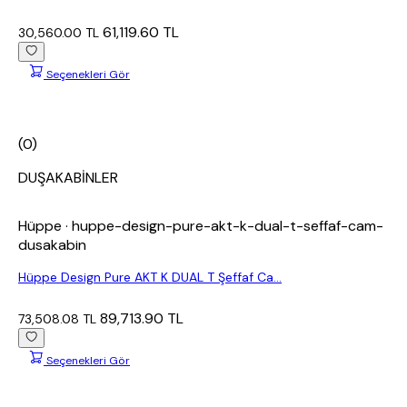
61,119.60 TL
30,560.00 TL
Seçenekleri Gör
(0)
DUŞAKABİNLER
Hüppe
· huppe-design-pure-akt-k-dual-t-seffaf-cam-
dusakabin
Hüppe Design Pure AKT K DUAL T Şeffaf Ca...
89,713.90 TL
73,508.08 TL
Seçenekleri Gör