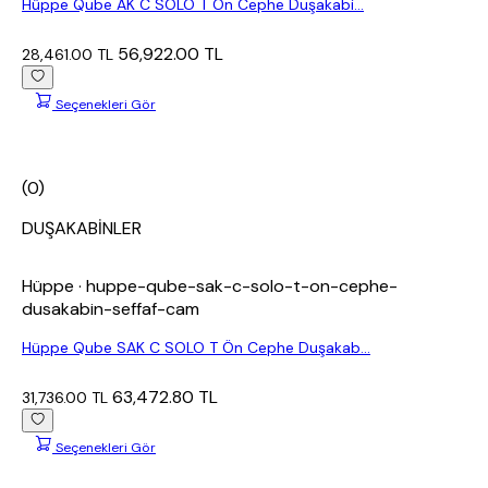
Hüppe Qube AK C SOLO T Ön Cephe Duşakabi...
56,922.00 TL
28,461.00 TL
Seçenekleri Gör
(0)
DUŞAKABİNLER
Hüppe
· huppe-qube-sak-c-solo-t-on-cephe-
dusakabin-seffaf-cam
Hüppe Qube SAK C SOLO T Ön Cephe Duşakab...
63,472.80 TL
31,736.00 TL
Seçenekleri Gör