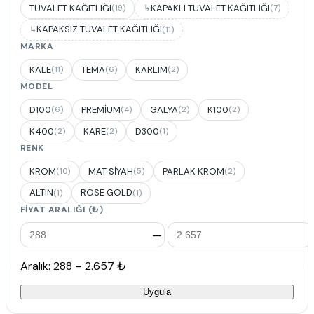
TUVALET KAĞITLIĞI
KAPAKLI TUVALET KAĞITLIĞI
(19)
(7)
KAPAKSIZ TUVALET KAĞITLIĞI
(11)
MARKA
KALE
TEMA
KARLIM
(11)
(6)
(2)
MODEL
D100
PREMİUM
GALYA
K100
(6)
(4)
(2)
(2)
K400
KARE
D300
(2)
(2)
(1)
RENK
KROM
MAT SİYAH
PARLAK KROM
(10)
(5)
(2)
ALTIN
ROSE GOLD
(1)
(1)
FIYAT ARALIĞI (₺)
—
Aralık: 288 – 2.657 ₺
Uygula