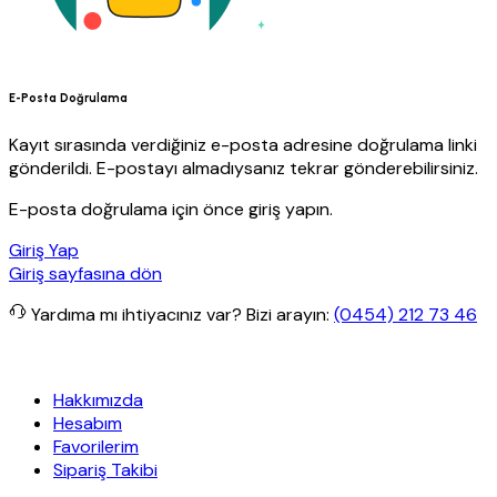
E-Posta Doğrulama
Kayıt sırasında verdiğiniz e-posta adresine doğrulama linki
gönderildi. E-postayı almadıysanız tekrar gönderebilirsiniz.
E-posta doğrulama için önce giriş yapın.
Giriş Yap
Giriş sayfasına dön
Yardıma mı ihtiyacınız var?
Bizi arayın:
(0454) 212 73 46
anit Yapı
Her Hafta Özel İndirimler
Eft’lerde de %5 indirim
5000 T
Hakkımızda
Hesabım
Favorilerim
Sipariş Takibi