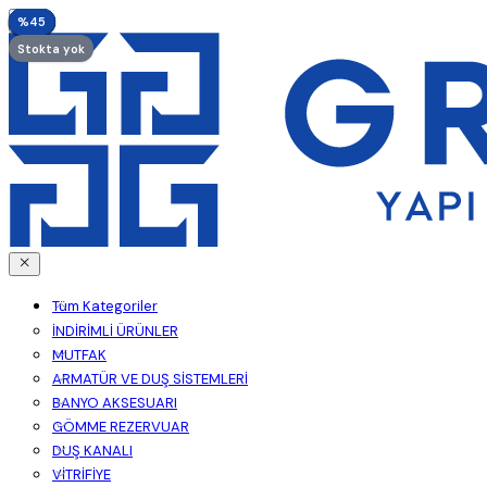
%40
%45
%40
%40
%40
%40
%40
%45
%45
%45
%45
%45
%45
%45
%45
%45
%45
Stokta yok
Tüm Kategoriler
İNDİRİMLİ ÜRÜNLER
MUTFAK
ARMATÜR VE DUŞ SİSTEMLERİ
BANYO AKSESUARI
GÖMME REZERVUAR
DUŞ KANALI
VİTRİFİYE