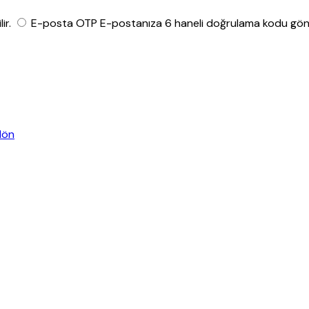
ir.
E-posta OTP
E-postanıza 6 haneli doğrulama kodu gönde
dön