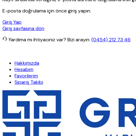
E-posta doğrulama için önce giriş yapın.
Giriş Yap
Giriş sayfasına dön
Yardıma mı ihtiyacınız var?
Bizi arayın:
(0454) 212 73 46
rişlerde ücretsiz kargo
Granit Yapı
Her Hafta Özel İndirimler
Eft’
Hakkımızda
Hesabım
Favorilerim
Sipariş Takibi