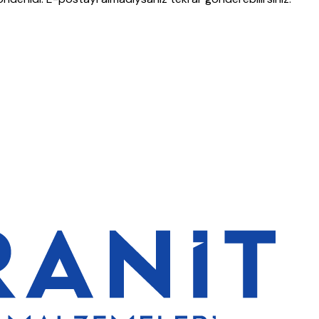
lerde de %5 indirim
5000 TL ve üzeri alışverişlerde ücretsiz kargo