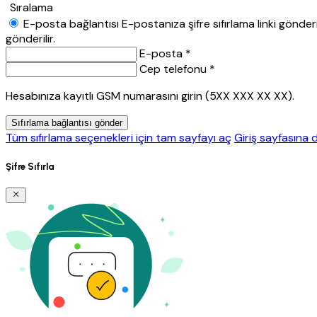
Sıralama
E-posta bağlantısı
E-postanıza şifre sıfırlama linki gönderil
gönderilir.
E-posta *
Cep telefonu *
Hesabınıza kayıtlı GSM numarasını girin (5XX XXX XX XX).
Sıfırlama bağlantısı gönder
Tüm sıfırlama seçenekleri için tam sayfayı aç
Giriş sayfasına 
Şifre Sıfırla