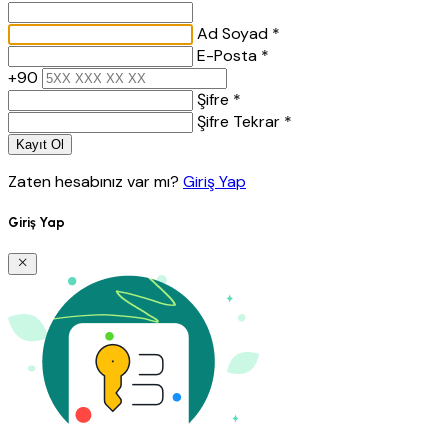
Ad Soyad *
E-Posta *
+90
Şifre *
Şifre Tekrar *
Kayıt Ol
Zaten hesabınız var mı?
Giriş Yap
Giriş Yap