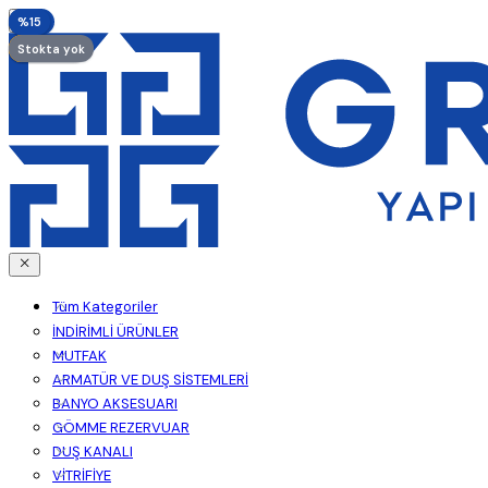
%20
%15
%15
%15
Ön sipariş
Ön sipariş
Ön sipariş
Stokta yok
Tüm Kategoriler
İNDİRİMLİ ÜRÜNLER
MUTFAK
ARMATÜR VE DUŞ SİSTEMLERİ
BANYO AKSESUARI
GÖMME REZERVUAR
DUŞ KANALI
VİTRİFİYE