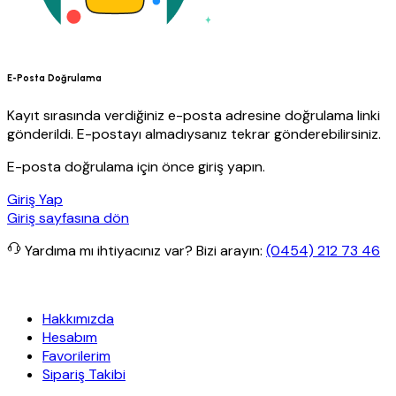
E-Posta Doğrulama
Kayıt sırasında verdiğiniz e-posta adresine doğrulama linki
gönderildi. E-postayı almadıysanız tekrar gönderebilirsiniz.
E-posta doğrulama için önce giriş yapın.
Giriş Yap
Giriş sayfasına dön
Yardıma mı ihtiyacınız var?
Bizi arayın:
(0454) 212 73 46
tsiz kargo
Granit Yapı
Her Hafta Özel İndirimler
Eft’lerde de %5 i
Hakkımızda
Hesabım
Favorilerim
Sipariş Takibi