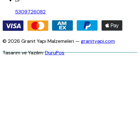
5309726082
© 2026 Granit Yapı Malzemeleri —
granityapi.com
Tasarım ve Yazılım:
DuruPos