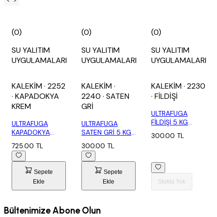
(0)
(0)
(0)
SU YALITIM
SU YALITIM
SU YALITIM
UYGULAMALARI
UYGULAMALARI
UYGULAMALARI
KALEKİM
· 2252
KALEKİM
·
KALEKİM
· 2230
· KAPADOKYA
2240
· SATEN
· FİLDİŞİ
KREM
GRİ
ULTRAFUGA
FİLDİŞİ 5 KG
ULTRAFUGA
ULTRAFUGA
(2230)
KAPADOKYA
SATEN GRİ 5 KG
300.00 TL
KREM 20 KG
(2240)
725.00 TL
300.00 TL
(2252)
Sepete
Sepete
Ekle
Ekle
Stokta Yok
Bültenimize Abone Olun