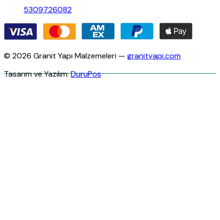
5309726082
© 2026 Granit Yapı Malzemeleri —
granityapi.com
Tasarım ve Yazılım:
DuruPos