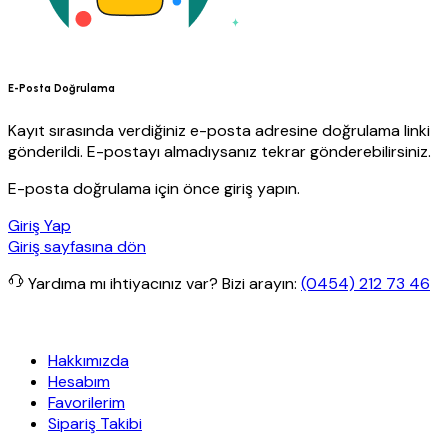
E-Posta Doğrulama
Kayıt sırasında verdiğiniz e-posta adresine doğrulama linki
gönderildi. E-postayı almadıysanız tekrar gönderebilirsiniz.
E-posta doğrulama için önce giriş yapın.
Giriş Yap
Giriş sayfasına dön
Yardıma mı ihtiyacınız var?
Bizi arayın:
(0454) 212 73 46
iz kargo
Granit Yapı
Her Hafta Özel İndirimler
Eft’lerde de %5 in
Hakkımızda
Hesabım
Favorilerim
Sipariş Takibi