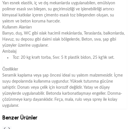
Yarı esnek elastik, iç ve dış mekanlarda uygulanabilen, emülsiyon
polimer esaslı sıvı bileşen, su geçirimsizliği ve işlenebilirliği artırıcı
kimyasal katkılar içeren çimento esaslı toz bileşenden oluşan, su
yalıtım ve beton koruma harcıdır.
Kullanım Alanları
Banyo, duş, WC gibi ıslak hacimli mekânlarda, Teraslarda, balkonlarda,
Havuz, su deposu gibi daimi ıslak bölgelerde, Beton, sıva, şap gibi
yüzeyler üzerine uygulanır.
Ambalaj
Toz: 20 kg kraft torba, Sıvı: 5 lt plastik bidon, 25 kg’lık set.
Özellikler
Seramik kaplama veya şap öncesi ideal su yalıtım malzemesidir. İçme
suyu depolarında kullanıma uygundur. Yüksek tutunma gücüne
sahiptir. Donatı veya çelik için korozif değildir. Yatay ve düşey
yüzeylerde uygulanabilir. Betonda karbonatlaşmayı engeller. Donma-
çözünmeye karşı dayanıklıdır. Fırça, mala, rulo veya sprey ile kolay
uygulanır.
Benzer Ürünler