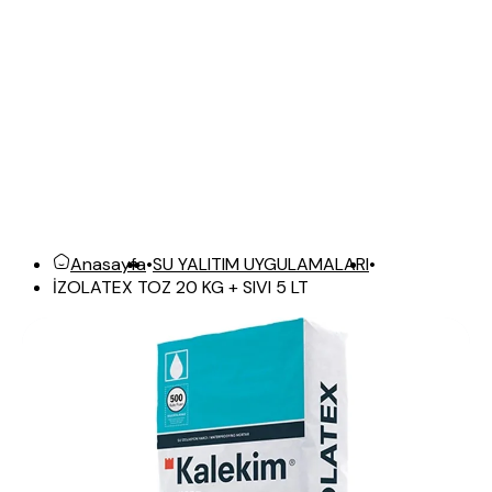
Anasayfa
•
SU YALITIM UYGULAMALARI
•
İZOLATEX TOZ 20 KG + SIVI 5 LT