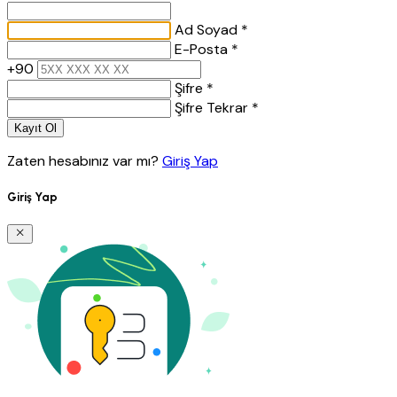
Ad Soyad *
E-Posta *
+90
Şifre *
Şifre Tekrar *
Kayıt Ol
Zaten hesabınız var mı?
Giriş Yap
Giriş Yap