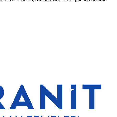
de de %5 indirim
5000 TL ve üzeri alışverişlerde ücretsiz kargo
Gra