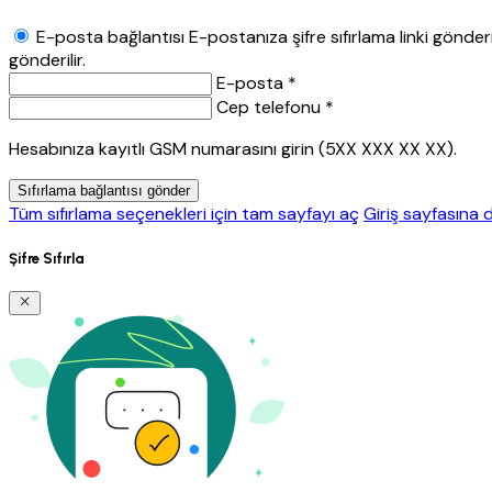
E-posta bağlantısı
E-postanıza şifre sıfırlama linki gönderil
gönderilir.
E-posta *
Cep telefonu *
Hesabınıza kayıtlı GSM numarasını girin (5XX XXX XX XX).
Sıfırlama bağlantısı gönder
Tüm sıfırlama seçenekleri için tam sayfayı aç
Giriş sayfasına 
Şifre Sıfırla