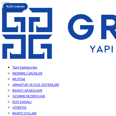
%52 indirim
%55 indirim
%55 indirim
%55 indirim
%55 indirim
%55 indirim
%55 indirim
%50 indirim
Tüm Kategoriler
İNDİRİMLİ ÜRÜNLER
MUTFAK
ARMATÜR VE DUŞ SİSTEMLERİ
BANYO AKSESUARI
GÖMME REZERVUAR
DUŞ KANALI
VİTRİFİYE
BANYO DOLABI