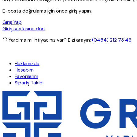
E-posta doğrulama için önce giriş yapın.
Giriş Yap
Giriş sayfasına dön
Yardıma mı ihtiyacınız var?
Bizi arayın:
(0454) 212 73 46
lerde ücretsiz kargo
Granit Yapı
Her Hafta Özel İndirimler
Eft’ler
Hakkımızda
Hesabım
Favorilerim
Sipariş Takibi