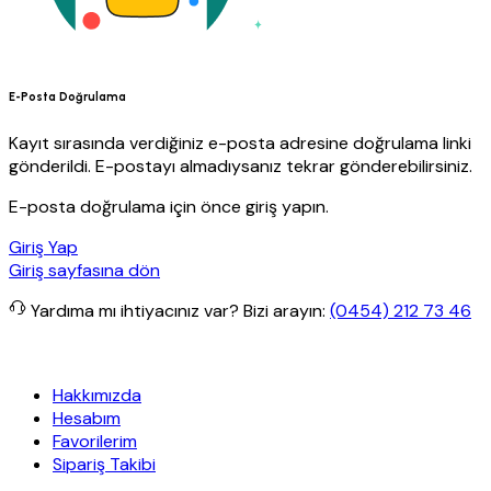
E-Posta Doğrulama
Kayıt sırasında verdiğiniz e-posta adresine doğrulama linki
gönderildi. E-postayı almadıysanız tekrar gönderebilirsiniz.
E-posta doğrulama için önce giriş yapın.
Giriş Yap
Giriş sayfasına dön
Yardıma mı ihtiyacınız var?
Bizi arayın:
(0454) 212 73 46
apı
Her Hafta Özel İndirimler
Eft’lerde de %5 indirim
5000 TL ve ü
Hakkımızda
Hesabım
Favorilerim
Sipariş Takibi