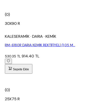
(0)
30X90 R
KALESERAMİK
· DARIA
· KEMİK
RM-6180R DARIA KEMİK REKTİFİYELİ (1,05 M...
914.40 TL
530.35 TL
Sepete Ekle
(0)
25X75 R