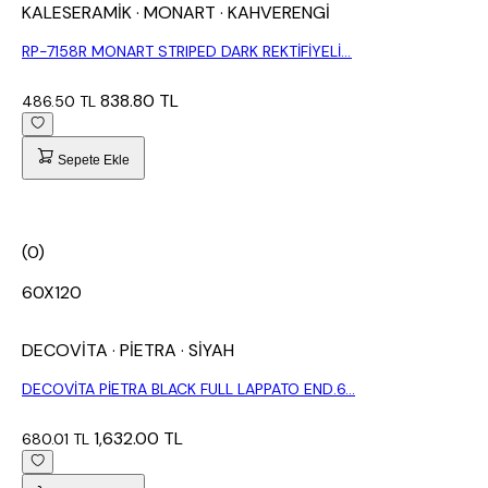
KALESERAMİK
· MONART
· KAHVERENGİ
RP-7158R MONART STRIPED DARK REKTİFİYELİ...
838.80 TL
486.50 TL
Sepete Ekle
(0)
60X120
DECOVİTA
· PİETRA
· SİYAH
DECOVİTA PİETRA BLACK FULL LAPPATO END.6...
1,632.00 TL
680.01 TL