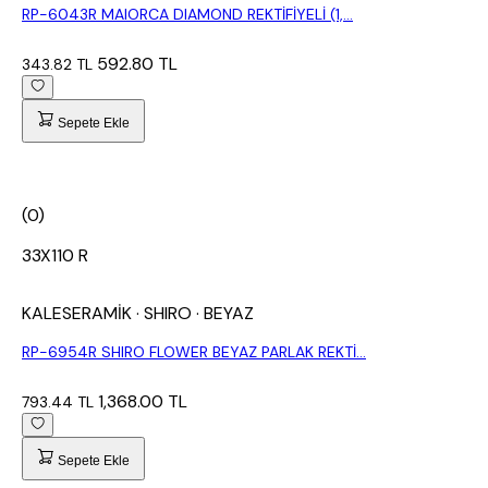
RP-6043R MAIORCA DIAMOND REKTİFİYELİ (1,...
592.80 TL
343.82 TL
Sepete Ekle
(0)
33X110 R
KALESERAMİK
· SHIRO
· BEYAZ
RP-6954R SHIRO FLOWER BEYAZ PARLAK REKTİ...
1,368.00 TL
793.44 TL
Sepete Ekle