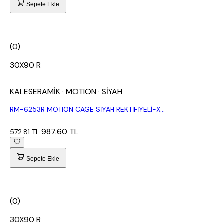
Sepete Ekle
(0)
30X90 R
KALESERAMİK
· MOTION
· SİYAH
RM-6253R MOTION CAGE SİYAH REKTİFİYELİ-X...
987.60 TL
572.81 TL
Sepete Ekle
(0)
30X90 R