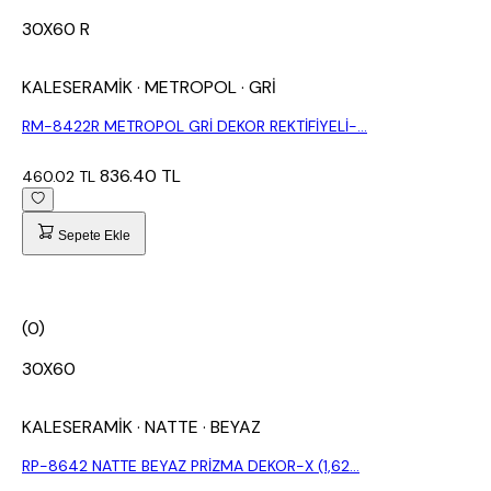
30X60 R
KALESERAMİK
· METROPOL
· GRİ
RM-8422R METROPOL GRİ DEKOR REKTİFİYELİ-...
836.40 TL
460.02 TL
Sepete Ekle
(0)
30X60
KALESERAMİK
· NATTE
· BEYAZ
RP-8642 NATTE BEYAZ PRİZMA DEKOR-X (1,62...