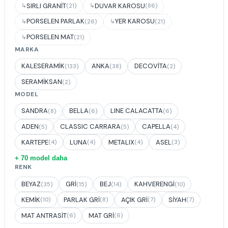
SIRLI GRANİT
DUVAR KAROSU
(21)
(86)
PORSELEN PARLAK
YER KAROSU
(26)
(21)
PORSELEN MAT
(21)
MARKA
KALESERAMİK
ANKA
DECOVİTA
(133)
(38)
(2)
SERAMİKSAN
(2)
MODEL
SANDRA
BELLA
LINE CALACATTA
(8)
(6)
(6)
ADEN
CLASSIC CARRARA
CAPELLA
(5)
(5)
(4)
KARTEPE
LUNA
METALIX
ASEL
(4)
(4)
(4)
(3)
+ 70 model daha
RENK
BEYAZ
GRİ
BEJ
KAHVERENGİ
(35)
(15)
(14)
(10)
KEMİK
PARLAK GRİ
AÇIK GRİ
SİYAH
(10)
(8)
(7)
(7)
MAT ANTRASİT
MAT GRİ
(6)
(6)