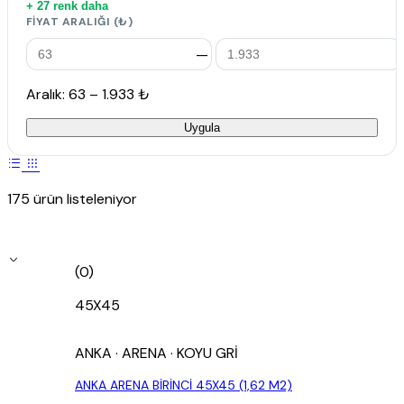
+ 27 renk daha
FIYAT ARALIĞI (₺)
—
Aralık: 63 – 1.933 ₺
Uygula
175 ürün listeleniyor
(0)
45X45
ANKA
· ARENA
· KOYU GRİ
ANKA ARENA BİRİNCİ 45X45 (1,62 M2)