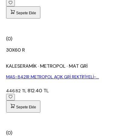
Sepete Ekle
(0)
30X60 R
KALESERAMİK
· METROPOL
· MAT GRİ
MAS-8421R METROPOL AÇIK GRİ REKTİFİYELİ-...
812.40 TL
446.82 TL
Sepete Ekle
(0)