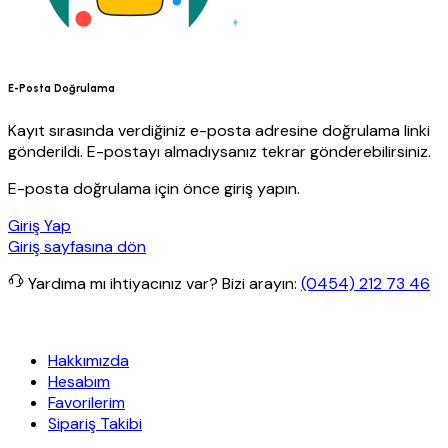
E-Posta Doğrulama
Kayıt sırasında verdiğiniz e-posta adresine doğrulama linki
gönderildi. E-postayı almadıysanız tekrar gönderebilirsiniz.
E-posta doğrulama için önce giriş yapın.
Giriş Yap
Giriş sayfasına dön
Yardıma mı ihtiyacınız var?
Bizi arayın:
(0454) 212 73 46
nit Yapı
Her Hafta Özel İndirimler
Eft’lerde de %5 indirim
5000 TL
Hakkımızda
Hesabım
Favorilerim
Sipariş Takibi