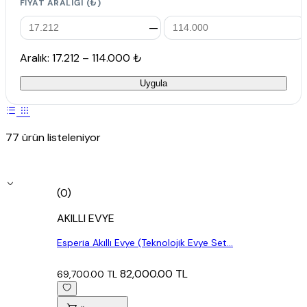
FIYAT ARALIĞI (₺)
—
Aralık: 17.212 – 114.000 ₺
Uygula
77 ürün listeleniyor
(0)
AKILLI EVYE
Esperia Akıllı Evye (Teknolojik Evye Set...
82,000.00 TL
69,700.00 TL