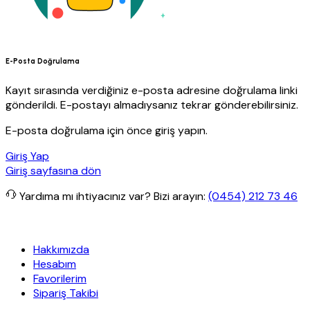
E-Posta Doğrulama
Kayıt sırasında verdiğiniz e-posta adresine doğrulama linki
gönderildi. E-postayı almadıysanız tekrar gönderebilirsiniz.
E-posta doğrulama için önce giriş yapın.
Giriş Yap
Giriş sayfasına dön
Yardıma mı ihtiyacınız var?
Bizi arayın:
(0454) 212 73 46
etsiz kargo
Granit Yapı
Her Hafta Özel İndirimler
Eft’lerde de %5 
Hakkımızda
Hesabım
Favorilerim
Sipariş Takibi