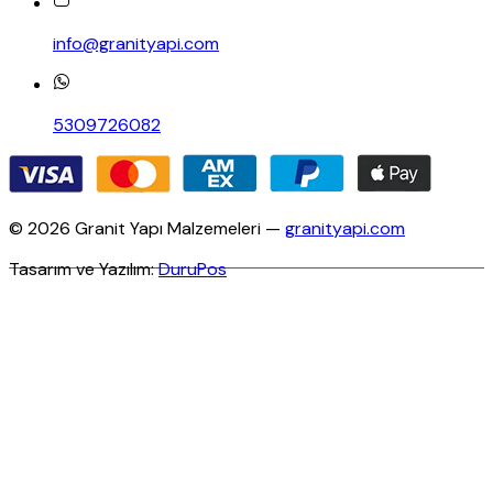
info@granityapi.com
5309726082
© 2026 Granit Yapı Malzemeleri —
granityapi.com
Tasarım ve Yazılım:
DuruPos