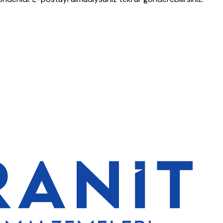
lerde de %5 indirim
5000 TL ve üzeri alışverişlerde ücretsiz kargo