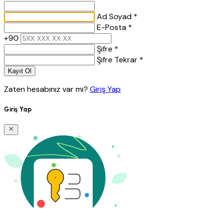
Ad Soyad *
E-Posta *
+90
Şifre *
Şifre Tekrar *
Kayıt Ol
Zaten hesabınız var mı?
Giriş Yap
Giriş Yap