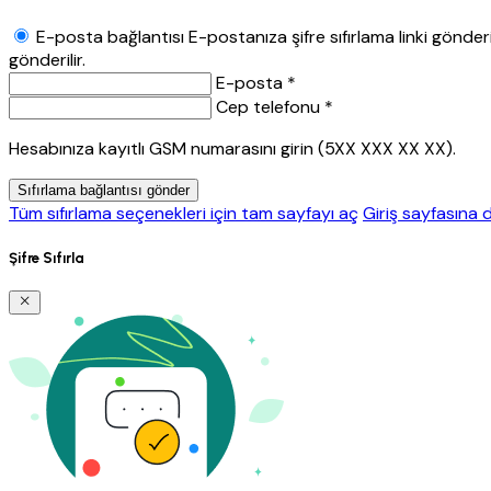
E-posta bağlantısı
E-postanıza şifre sıfırlama linki gönderil
gönderilir.
E-posta *
Cep telefonu *
Hesabınıza kayıtlı GSM numarasını girin (5XX XXX XX XX).
Sıfırlama bağlantısı gönder
Tüm sıfırlama seçenekleri için tam sayfayı aç
Giriş sayfasına 
Şifre Sıfırla