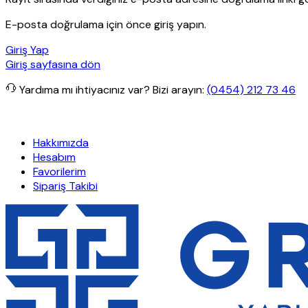
E-posta doğrulama için önce giriş yapın.
Giriş Yap
Giriş sayfasına dön
Yardıma mı ihtiyacınız var?
Bizi arayın:
(0454) 212 73 46
rişlerde ücretsiz kargo
Granit Yapı
Her Hafta Özel İndirimler
Eft’
Hakkımızda
Hesabım
Favorilerim
Sipariş Takibi