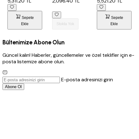
5,311.20 TL
2,096.40 TL
5,521.20 TL
Sepete
Sepete
Ekle
Stokta Yok
Ekle
Bültenimize Abone Olun
Güncel kalın! Haberler, güncellemeler ve özel teklifler için e-
posta listemize abone olun.
E-posta adresinizi girin
Abone Ol