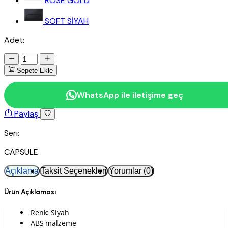
ROSE GOLD
SOFT SİYAH
Adet:
Sepete Ekle
WhatsApp ile iletişime geç
Paylaş
Seri:
CAPSULE
Açıklama
Taksit Seçenekleri
Yorumlar (0)
Ürün Açıklaması
Renk: Siyah
ABS malzeme