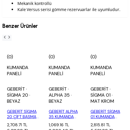
Mekanik kontrollü
Kale Versus serisi gömme rezervuarlar ile uyumludur.
Benzer Ürünler
(0)
(0)
(0)
KUMANDA
KUMANDA
KUMANDA
PANELİ
PANELİ
PANELİ
GEBERİT
·
GEBERİT
·
GEBERİT
·
SİGMA 20
·
ALPHA 35
·
SİGMA 01
·
BEYAZ
BEYAZ
MAT KROM
GEBERİT SİGMA
GEBERİT ALPHA
GEBERİT SİGMA
20 ÇİFT BASMALI
35 KUMANDA
01 KUMANDA
KUMANDA KA...
KAPAĞI BEYAZ
KAPAĞI MAT
2,708.71 TL
1,069.16 TL
2,815.81 TL
11...
KROM...