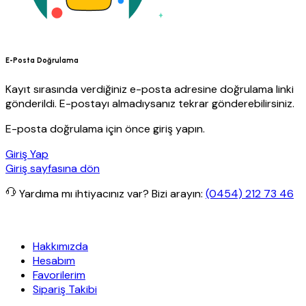
E-Posta Doğrulama
Kayıt sırasında verdiğiniz e-posta adresine doğrulama linki
gönderildi. E-postayı almadıysanız tekrar gönderebilirsiniz.
E-posta doğrulama için önce giriş yapın.
Giriş Yap
Giriş sayfasına dön
Yardıma mı ihtiyacınız var?
Bizi arayın:
(0454) 212 73 46
z kargo
Granit Yapı
Her Hafta Özel İndirimler
Eft’lerde de %5 indi
Hakkımızda
Hesabım
Favorilerim
Sipariş Takibi