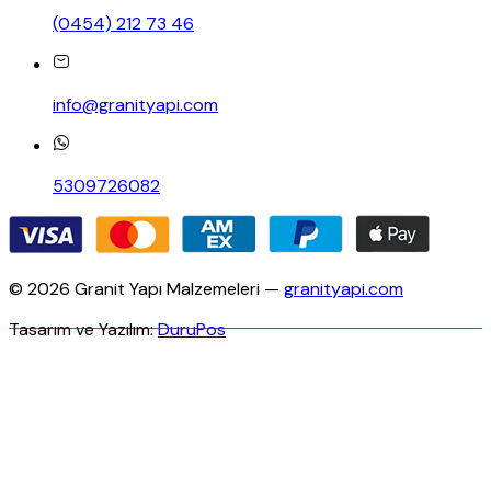
(0454) 212 73 46
info@granityapi.com
5309726082
© 2026 Granit Yapı Malzemeleri —
granityapi.com
Tasarım ve Yazılım:
DuruPos