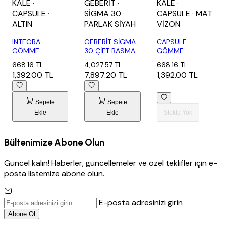
KALE
·
GEBERİT
·
KALE
·
CAPSULE
·
SİGMA 30
·
CAPSULE
· MAT
ALTIN
PARLAK SİYAH
VİZON
INTEGRA
GEBERİT SİGMA
CAPSULE
GÖMME
30 ÇİFT BASMALI
GÖMME
REZERVUAR
PARLAK/SİY...
REZERVUAR
668.16 TL
4,027.57 TL
668.16 TL
PANELİ CAPSULE
PANELİ MAT
1,392.00 TL
7,897.20 TL
1,392.00 TL
A...
VİZON
Sepete
Sepete
Ekle
Ekle
Stokta Yok
Bültenimize Abone Olun
Güncel kalın! Haberler, güncellemeler ve özel teklifler için e-
posta listemize abone olun.
E-posta adresinizi girin
Abone Ol