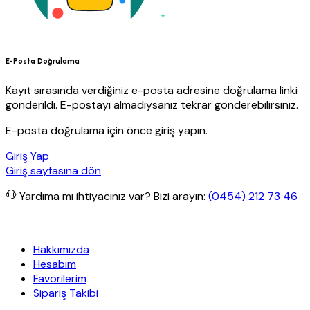
E-Posta Doğrulama
Kayıt sırasında verdiğiniz e-posta adresine doğrulama linki
gönderildi. E-postayı almadıysanız tekrar gönderebilirsiniz.
E-posta doğrulama için önce giriş yapın.
Giriş Yap
Giriş sayfasına dön
Yardıma mı ihtiyacınız var?
Bizi arayın:
(0454) 212 73 46
iz kargo
Granit Yapı
Her Hafta Özel İndirimler
Eft’lerde de %5 ind
Hakkımızda
Hesabım
Favorilerim
Sipariş Takibi