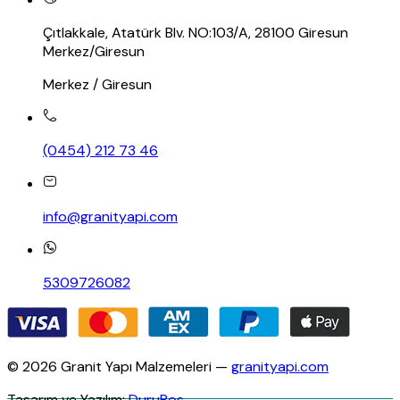
Çıtlakkale, Atatürk Blv. NO:103/A, 28100 Giresun
Merkez/Giresun
Merkez / Giresun
(0454) 212 73 46
info@granityapi.com
5309726082
© 2026 Granit Yapı Malzemeleri —
granityapi.com
Tasarım ve Yazılım:
DuruPos