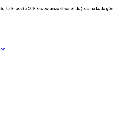
ir.
E-posta OTP
E-postanıza 6 haneli doğrulama kodu gönde
dön