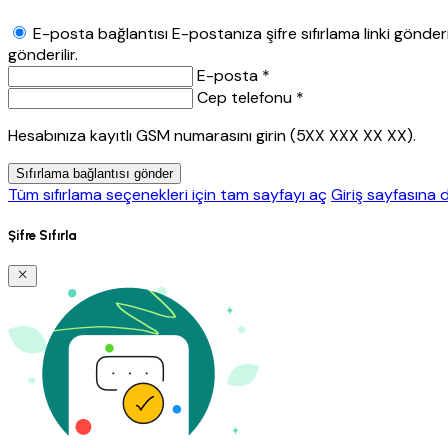
E-posta bağlantısı
E-postanıza şifre sıfırlama linki gönderil
gönderilir.
E-posta *
Cep telefonu *
Hesabınıza kayıtlı GSM numarasını girin (5XX XXX XX XX).
Sıfırlama bağlantısı gönder
Tüm sıfırlama seçenekleri için tam sayfayı aç
Giriş sayfasına 
Şifre Sıfırla