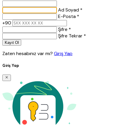
Ad Soyad *
E-Posta *
+90
Şifre *
Şifre Tekrar *
Kayıt Ol
Zaten hesabınız var mı?
Giriş Yap
Giriş Yap