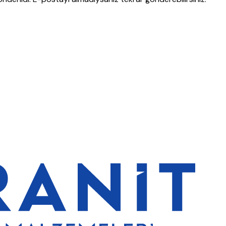
lerde de %5 indirim
5000 TL ve üzeri alışverişlerde ücretsiz kargo