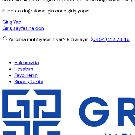
E-posta doğrulama için önce giriş yapın.
Giriş Yap
Giriş sayfasına dön
Yardıma mı ihtiyacınız var?
Bizi arayın:
(0454) 212 73 46
rişlerde ücretsiz kargo
Granit Yapı
Her Hafta Özel İndirimler
Eft’
Hakkımızda
Hesabım
Favorilerim
Sipariş Takibi