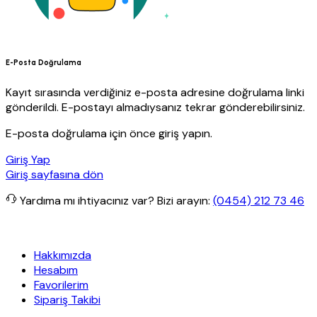
E-Posta Doğrulama
Kayıt sırasında verdiğiniz e-posta adresine doğrulama linki
gönderildi. E-postayı almadıysanız tekrar gönderebilirsiniz.
E-posta doğrulama için önce giriş yapın.
Giriş Yap
Giriş sayfasına dön
Yardıma mı ihtiyacınız var?
Bizi arayın:
(0454) 212 73 46
etsiz kargo
Granit Yapı
Her Hafta Özel İndirimler
Eft’lerde de %5 
Hakkımızda
Hesabım
Favorilerim
Sipariş Takibi