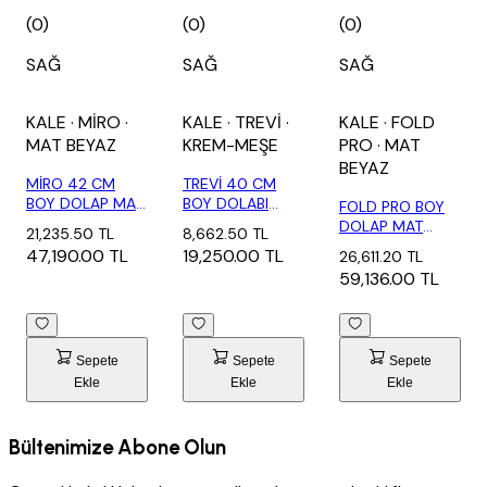
(0)
(0)
(0)
SAĞ
SAĞ
SAĞ
KALE
· MİRO
·
KALE
· TREVİ
·
KALE
· FOLD
MAT BEYAZ
KREM-MEŞE
PRO
· MAT
BEYAZ
MİRO 42 CM
TREVİ 40 CM
BOY DOLAP MAT
BOY DOLABI
FOLD PRO BOY
BEYAZ SAĞ
BEYAZ
DOLAP MAT
21,235.50 TL
8,662.50 TL
KREM/MEŞE S...
BEYAZ SAĞ
47,190.00 TL
19,250.00 TL
26,611.20 TL
59,136.00 TL
Sepete
Sepete
Sepete
Ekle
Ekle
Ekle
Bültenimize Abone Olun