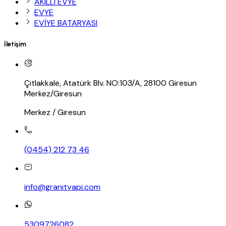
AKILLI EVYE
EVYE
EVİYE BATARYASI
İletişim
Çıtlakkale, Atatürk Blv. NO:103/A, 28100 Giresun
Merkez/Giresun
Merkez / Giresun
(0454) 212 73 46
info@granityapi.com
5309726082