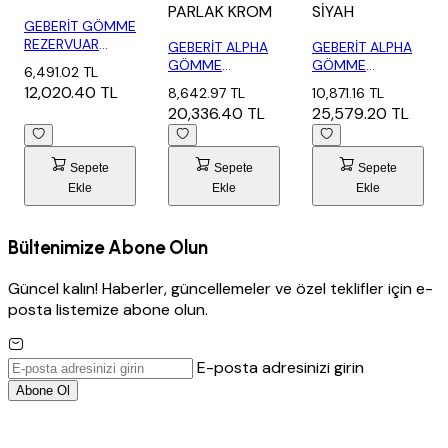
PARLAK KROM
SİYAH
GEBERİT GÖMME
REZERVUAR
GEBERİT ALPHA
GEBERİT ALPHA
ALPHA 8 CM
GÖMME
GÖMME
6,491.02 TL
KOMBİ...
REZERVUAR SETİ
REZERVUAR SETİ
12,020.40 TL
8,642.97 TL
10,871.16 TL
- PAR...
- MAT...
20,336.40 TL
25,579.20 TL
Sepete
Sepete
Sepete
Ekle
Ekle
Ekle
Bültenimize Abone Olun
Güncel kalın! Haberler, güncellemeler ve özel teklifler için e-
posta listemize abone olun.
E-posta adresinizi girin
Abone Ol