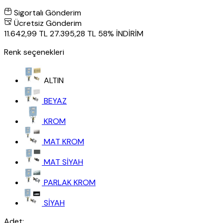
Sigortalı Gönderim
Ücretsiz Gönderim
11.642,99 TL
27.395,28 TL
58% İNDİRİM
Renk seçenekleri
ALTIN
BEYAZ
KROM
MAT KROM
MAT SİYAH
PARLAK KROM
SİYAH
Adet: