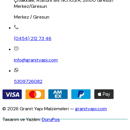
Çıtlakkale, Atatürk Blv. NO:103/A, 28100 Giresun
Merkez/Giresun
Merkez / Giresun
(0454) 212 73 46
info@granityapi.com
5309726082
© 2026 Granit Yapı Malzemeleri —
granityapi.com
Tasarım ve Yazılım:
DuruPos