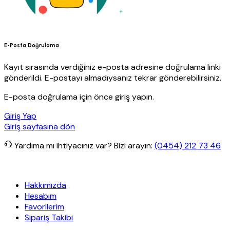
E-Posta Doğrulama
Kayıt sırasında verdiğiniz e-posta adresine doğrulama linki
gönderildi. E-postayı almadıysanız tekrar gönderebilirsiniz.
E-posta doğrulama için önce giriş yapın.
Giriş Yap
Giriş sayfasına dön
Yardıma mı ihtiyacınız var?
Bizi arayın:
(0454) 212 73 46
kargo
Granit Yapı
Her Hafta Özel İndirimler
Eft’lerde de %5 indiri
Hakkımızda
Hesabım
Favorilerim
Sipariş Takibi