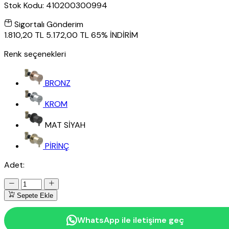
Stok Kodu:
410200300994
Sigortalı Gönderim
1.810,20 TL
5.172,00 TL
65% İNDİRİM
Renk seçenekleri
BRONZ
KROM
MAT SİYAH
PİRİNÇ
Adet:
Sepete Ekle
WhatsApp ile iletişime geç