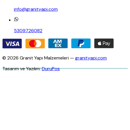
info@granityapi.com
5309726082
© 2026 Granit Yapı Malzemeleri —
granityapi.com
Tasarım ve Yazılım:
DuruPos