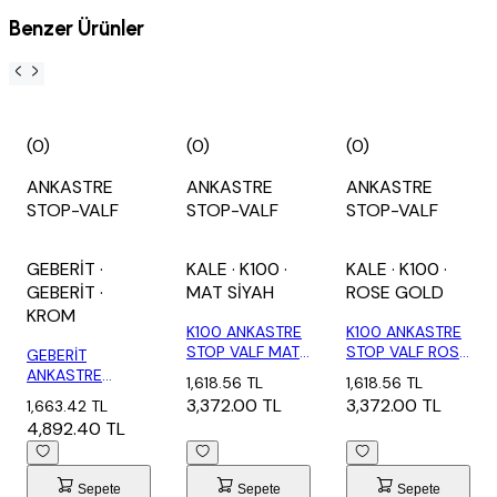
Benzer Ürünler
(0)
(0)
(0)
ANKASTRE
ANKASTRE
ANKASTRE
STOP-VALF
STOP-VALF
STOP-VALF
GEBERİT
·
KALE
· K100
·
KALE
· K100
·
GEBERİT
·
MAT SİYAH
ROSE GOLD
KROM
K100 ANKASTRE
K100 ANKASTRE
STOP VALF MAT
STOP VALF ROSE
GEBERİT
SİYAH 90*
GOLD 90*
ANKASTRE
1,618.56 TL
1,618.56 TL
STOP-KARE
3,372.00 TL
3,372.00 TL
1,663.42 TL
VOLAN 616.008...
4,892.40 TL
Sepete
Sepete
Sepete