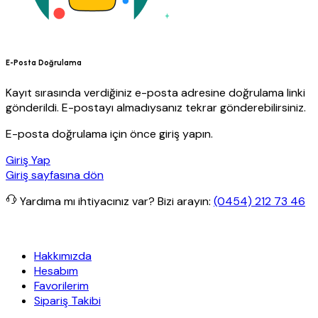
E-Posta Doğrulama
Kayıt sırasında verdiğiniz e-posta adresine doğrulama linki
gönderildi. E-postayı almadıysanız tekrar gönderebilirsiniz.
E-posta doğrulama için önce giriş yapın.
Giriş Yap
Giriş sayfasına dön
Yardıma mı ihtiyacınız var?
Bizi arayın:
(0454) 212 73 46
go
Granit Yapı
Her Hafta Özel İndirimler
Eft’lerde de %5 indirim
Hakkımızda
Hesabım
Favorilerim
Sipariş Takibi