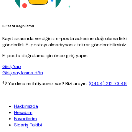
E-Posta Doğrulama
Kayıt sırasında verdiğiniz e-posta adresine doğrulama linki
gönderildi. E-postayı almadıysanız tekrar gönderebilirsiniz.
E-posta doğrulama için önce giriş yapın.
Giriş Yap
Giriş sayfasına dön
Yardıma mı ihtiyacınız var?
Bizi arayın:
(0454) 212 73 46
iz kargo
Granit Yapı
Her Hafta Özel İndirimler
Eft’lerde de %5 ind
Hakkımızda
Hesabım
Favorilerim
Sipariş Takibi