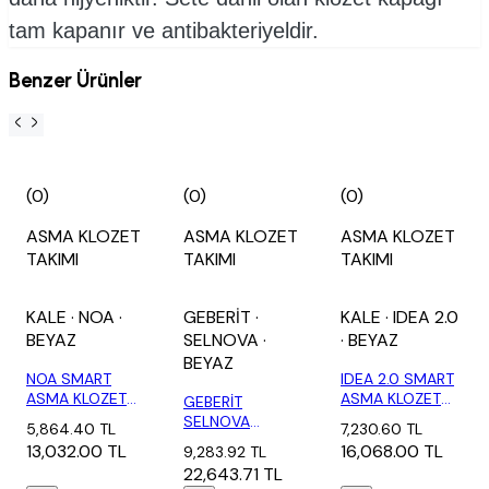
tam kapanır ve antibakteriyeldir.
Benzer Ürünler
(0)
(0)
(0)
ASMA KLOZET
ASMA KLOZET
ASMA KLOZET
TAKIMI
TAKIMI
TAKIMI
KALE
· NOA
·
GEBERİT
·
KALE
· IDEA 2.0
BEYAZ
SELNOVA
·
· BEYAZ
BEYAZ
NOA SMART
IDEA 2.0 SMART
ASMA KLOZET
ASMA KLOZET
GEBERİT
TH_DLİ + SMART
TH_DLİ + SMAR...
SELNOVA
5,864.40 TL
7,230.60 TL
KAP...
RİMFREE
13,032.00 TL
16,068.00 TL
9,283.92 TL
PREMİUM SETİ
22,643.71 TL
OTC...