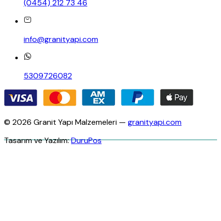
(0454) 212 73 46
info@granityapi.com
5309726082
© 2026 Granit Yapı Malzemeleri —
granityapi.com
Tasarım ve Yazılım:
DuruPos