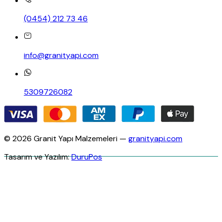
(0454) 212 73 46
info@granityapi.com
5309726082
© 2026 Granit Yapı Malzemeleri —
granityapi.com
Tasarım ve Yazılım:
DuruPos