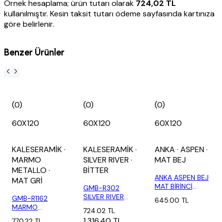
Örnek hesaplama; ürün tutarı olarak
724,02 TL
kullanılmıştır. Kesin taksit tutarı ödeme sayfasında kartınıza
göre belirlenir.
Benzer Ürünler
(0)
(0)
(0)
60X120
60X120
60X120
KALESERAMİK
·
KALESERAMİK
·
ANKA
· ASPEN
·
MARMO
SILVER RIVER
·
MAT BEJ
METALLO
·
BİTTER
ANKA ASPEN BEJ
MAT GRİ
MAT BİRİNCİ
GMB-R302
60X120 (1,44...
SILVER RIVER
GMB-R1162
645.00 TL
DARK MAT-T
MARMO
724.02 TL
(2,16 M...
METALLO-X (1,44
1,316.40 TL
770.22 TL