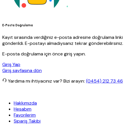
E-Posta Doğrulama
Kayıt sırasında verdiğiniz e-posta adresine doğrulama linki
gönderildi. E-postayı almadıysanız tekrar gönderebilirsiniz.
E-posta doğrulama için önce giriş yapın.
Giriş Yap
Giriş sayfasına dön
Yardıma mı ihtiyacınız var?
Bizi arayın:
(0454) 212 73 46
siz kargo
Granit Yapı
Her Hafta Özel İndirimler
Eft’lerde de %5 in
Hakkımızda
Hesabım
Favorilerim
Sipariş Takibi