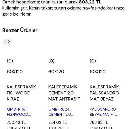
Örnek hesaplama; ürün tutarı olarak
803,22 TL
kullanılmıştır. Kesin taksit tutarı ödeme sayfasında kartınıza
göre belirlenir.
Benzer Ürünler
(0)
(0)
(0)
60X120
60X120
60X120
KALESERAMİK
·
KALESERAMİK
·
KALESERAMİK
·
FISHWOOD
·
CEMENT 2.0
·
PALISSANDRO
·
KİRAZ
MAT ANTRASİT
MAT BEYAZ
GMB-R1161
GMB-R624
PALISSANDRO
FISHWOOD
CEMENT 2.0
BEYAZ MAT-T
KİRAZ-T (2,16
ANTRASİT MAT
60X120 (2,16 M2)
750.42 TL
724.02 TL
763.62 TL
M2)
DJ-T (2...
1,364.40 TL
1,316.40 TL
1,388.40 TL