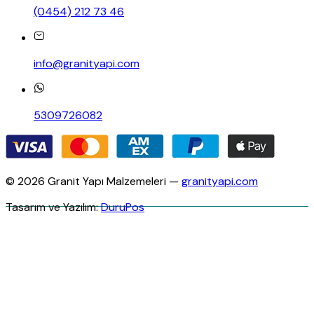
(0454) 212 73 46
info@granityapi.com
5309726082
© 2026 Granit Yapı Malzemeleri —
granityapi.com
Tasarım ve Yazılım:
DuruPos