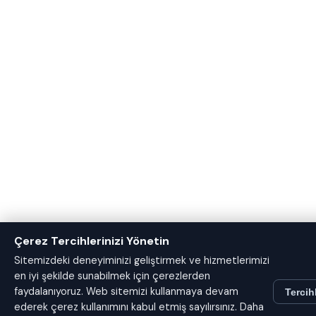
Çerez Tercihlerinizi Yönetin
Sitemizdeki deneyiminizi geliştirmek ve hizmetlerimizi
en iyi şekilde sunabilmek için çerezlerden
faydalanıyoruz. Web sitemizi kullanmaya devam
Tercih
ederek çerez kullanımını kabul etmiş sayılırsınız. Daha