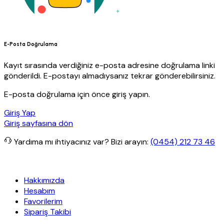
E-Posta Doğrulama
Kayıt sırasında verdiğiniz e-posta adresine doğrulama linki
gönderildi. E-postayı almadıysanız tekrar gönderebilirsiniz.
E-posta doğrulama için önce giriş yapın.
Giriş Yap
Giriş sayfasına dön
Yardıma mı ihtiyacınız var?
Bizi arayın:
(0454) 212 73 46
cretsiz kargo
Granit Yapı
Her Hafta Özel İndirimler
Eft’lerde de %
Hakkımızda
Hesabım
Favorilerim
Sipariş Takibi