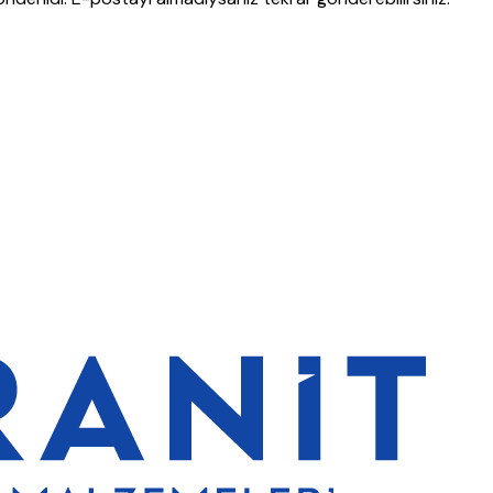
t’lerde de %5 indirim
5000 TL ve üzeri alışverişlerde ücretsiz kargo