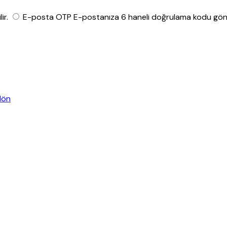
ir.
E-posta OTP
E-postanıza 6 haneli doğrulama kodu gönde
dön