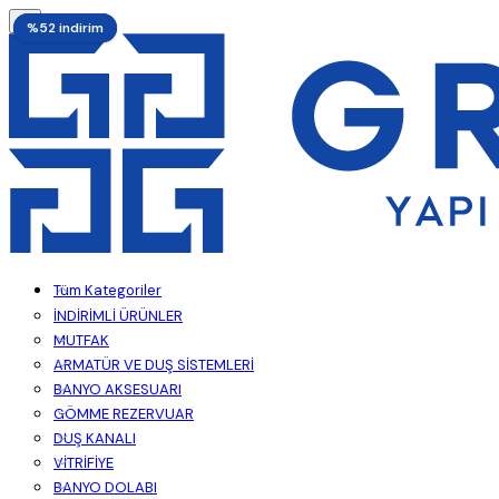
%52 indirim
%52 indirim
Tüm Kategoriler
İNDİRİMLİ ÜRÜNLER
MUTFAK
ARMATÜR VE DUŞ SİSTEMLERİ
BANYO AKSESUARI
GÖMME REZERVUAR
DUŞ KANALI
VİTRİFİYE
BANYO DOLABI