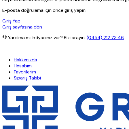
E-posta doğrulama için önce giriş yapın.
Giriş Yap
Giriş sayfasına dön
Yardıma mı ihtiyacınız var?
Bizi arayın:
(0454) 212 73 46
verişlerde ücretsiz kargo
Granit Yapı
Her Hafta Özel İndirimler
Ef
Hakkımızda
Hesabım
Favorilerim
Sipariş Takibi