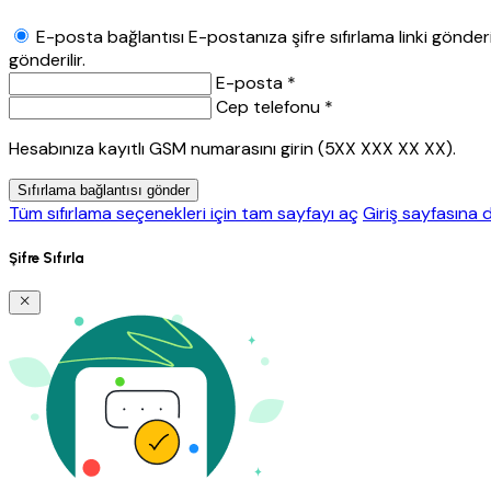
E-posta bağlantısı
E-postanıza şifre sıfırlama linki gönderil
gönderilir.
E-posta *
Cep telefonu *
Hesabınıza kayıtlı GSM numarasını girin (5XX XXX XX XX).
Sıfırlama bağlantısı gönder
Tüm sıfırlama seçenekleri için tam sayfayı aç
Giriş sayfasına 
Şifre Sıfırla