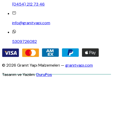
(0454) 212 73 46
info@granityapi.com
5309726082
© 2026 Granit Yapı Malzemeleri —
granityapi.com
Tasarım ve Yazılım:
DuruPos