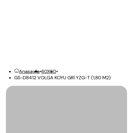
Anasayfa
•
60X60
•
GS-D8412 VOLGA KOYU GRİ YZG-T (1,80 M2)