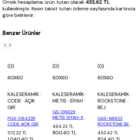
Örnek hesaplama; ürün tutarı olarak
433,62 TL
kullanılmıştır. Kesin taksit tutarı ödeme sayfasında kartınıza
göre belirlenir.
Benzer Ürünler
(0)
(0)
(0)
60X60
60X60
60X60
KALESERAMİK
·
KALESERAMİK
·
KALESERAMİK
·
CODE
· AÇIK
METIS
· SİYAH
ROCKSTONE
·
GRİ
BEJ
GS-D8629
METIS SİYAH-X
PGS-D8422R
GAS-N8622
(1,44 M2)
CODE AÇIK GRİ
ROCKSTONE BEJ
464.23 TL
FULL LAPPATO
ASP C-X (1,44
800.40 TL
572.22 TL
453.42 TL
RE...
M2...
1,040.40 TL
824.40 TL