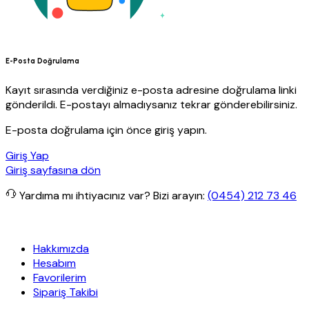
E-Posta Doğrulama
Kayıt sırasında verdiğiniz e-posta adresine doğrulama linki
gönderildi. E-postayı almadıysanız tekrar gönderebilirsiniz.
E-posta doğrulama için önce giriş yapın.
Giriş Yap
Giriş sayfasına dön
Yardıma mı ihtiyacınız var?
Bizi arayın:
(0454) 212 73 46
etsiz kargo
Granit Yapı
Her Hafta Özel İndirimler
Eft’lerde de %5 
Hakkımızda
Hesabım
Favorilerim
Sipariş Takibi