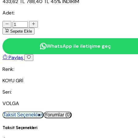
433,62 TL
788,40 TL
45% İNDİRİM
Adet:
Sepete Ekle
WhatsApp ile iletişime geç
Paylaş
Renk:
KOYU GRİ
Seri:
VOLGA
Taksit Seçenekleri
Yorumlar (0)
Taksit Seçenekleri