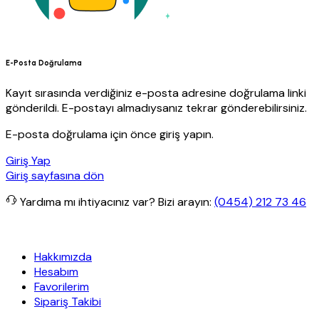
E-Posta Doğrulama
Kayıt sırasında verdiğiniz e-posta adresine doğrulama linki
gönderildi. E-postayı almadıysanız tekrar gönderebilirsiniz.
E-posta doğrulama için önce giriş yapın.
Giriş Yap
Giriş sayfasına dön
Yardıma mı ihtiyacınız var?
Bizi arayın:
(0454) 212 73 46
 kargo
Granit Yapı
Her Hafta Özel İndirimler
Eft’lerde de %5 indir
Hakkımızda
Hesabım
Favorilerim
Sipariş Takibi