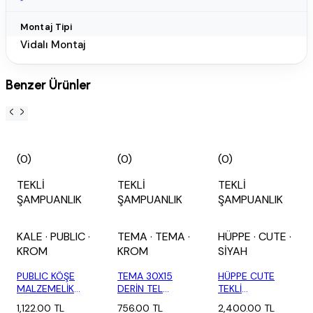
Montaj Tipi
Vidalı Montaj
Benzer Ürünler
(0)
(0)
(0)
TEKLİ
TEKLİ
TEKLİ
ŞAMPUANLIK
ŞAMPUANLIK
ŞAMPUANLIK
KALE
· PUBLIC
·
TEMA
· TEMA
·
HÜPPE
· CUTE
·
KROM
KROM
SİYAH
PUBLIC KÖŞE
TEMA 30X15
HÜPPE CUTE
MALZEMELİK
DERİN TEL
TEKLİ
TEKLİ
SÜNGERLİK
PASLANMAZ
1,122.00 TL
756.00 TL
2,400.00 TL