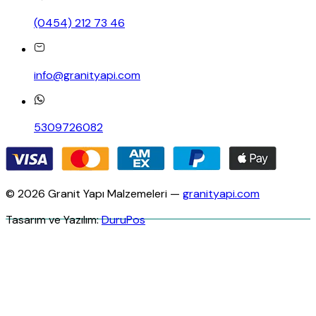
(0454) 212 73 46
info@granityapi.com
5309726082
© 2026 Granit Yapı Malzemeleri —
granityapi.com
Tasarım ve Yazılım:
DuruPos