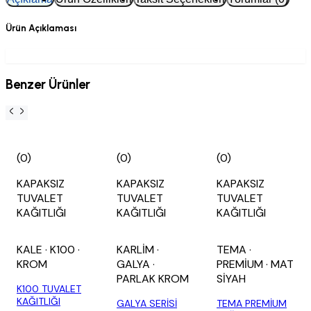
Ürün Açıklaması
Benzer Ürünler
(0)
(0)
(0)
KAPAKSIZ
KAPAKSIZ
KAPAKSIZ
TUVALET
TUVALET
TUVALET
KAĞITLIĞI
KAĞITLIĞI
KAĞITLIĞI
KALE
· K100
·
KARLİM
·
TEMA
·
KROM
GALYA
·
PREMİUM
· MAT
PARLAK KROM
SİYAH
K100 TUVALET
KAĞITLIĞI
GALYA SERİSİ
TEMA PREMİUM