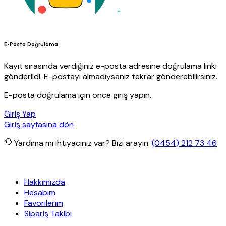
E-Posta Doğrulama
Kayıt sırasında verdiğiniz e-posta adresine doğrulama linki
gönderildi. E-postayı almadıysanız tekrar gönderebilirsiniz.
E-posta doğrulama için önce giriş yapın.
Giriş Yap
Giriş sayfasına dön
Yardıma mı ihtiyacınız var?
Bizi arayın:
(0454) 212 73 46
retsiz kargo
Granit Yapı
Her Hafta Özel İndirimler
Eft’lerde de %5
Hakkımızda
Hesabım
Favorilerim
Sipariş Takibi