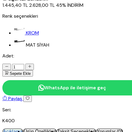
1.445,40 TL
2.628,00 TL
45% İNDİRİM
Renk seçenekleri
KROM
MAT SİYAH
Adet:
Sepete Ekle
WhatsApp ile iletişime geç
Paylaş
Seri:
K400
Açıklama
Ürün Özellikleri
Taksit Seçenekleri
Yorumlar (0)