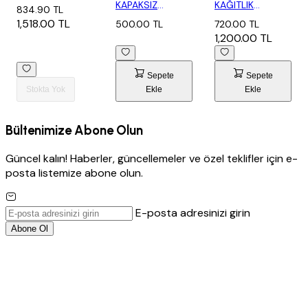
KAPAKSIZ
KAĞITLIK
834.90 TL
TUVALET
KAPAKSIZ MAT
1,518.00 TL
500.00 TL
720.00 TL
KAĞITLIK
SİYAH
1,200.00 TL
Sepete
Sepete
Stokta Yok
Ekle
Ekle
Bültenimize Abone Olun
Güncel kalın! Haberler, güncellemeler ve özel teklifler için e-
posta listemize abone olun.
E-posta adresinizi girin
Abone Ol