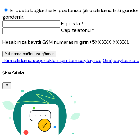
E-posta bağlantısı
E-postanıza şifre sıfırlama linki gönderil
gönderilir.
E-posta *
Cep telefonu *
Hesabınıza kayıtlı GSM numarasını girin (5XX XXX XX XX).
Sıfırlama bağlantısı gönder
Tüm sıfırlama seçenekleri için tam sayfayı aç
Giriş sayfasına 
Şifre Sıfırla