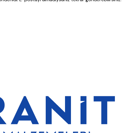
t’lerde de %5 indirim
5000 TL ve üzeri alışverişlerde ücretsiz kargo