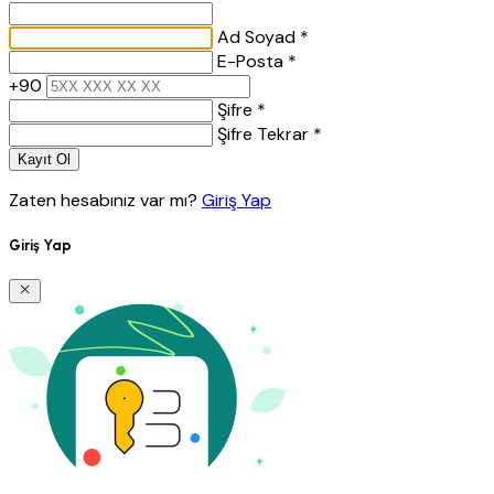
Ad Soyad *
E-Posta *
+90
Şifre *
Şifre Tekrar *
Kayıt Ol
Zaten hesabınız var mı?
Giriş Yap
Giriş Yap