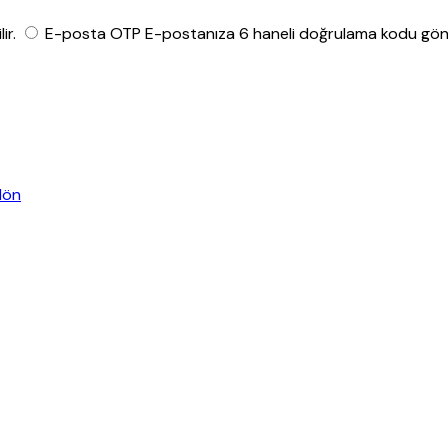
ir.
E-posta OTP
E-postanıza 6 haneli doğrulama kodu gönde
dön