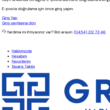
E-posta doğrulama için önce giriş yapın.
Giriş Yap
Giriş sayfasına dön
Yardıma mı ihtiyacınız var?
Bizi arayın:
(0454) 212 73 46
erişlerde ücretsiz kargo
Granit Yapı
Her Hafta Özel İndirimler
Ef
Hakkımızda
Hesabım
Favorilerim
Sipariş Takibi