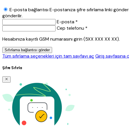
E-posta bağlantısı
E-postanıza şifre sıfırlama linki gönderil
gönderilir.
E-posta *
Cep telefonu *
Hesabınıza kayıtlı GSM numarasını girin (5XX XXX XX XX).
Sıfırlama bağlantısı gönder
Tüm sıfırlama seçenekleri için tam sayfayı aç
Giriş sayfasına 
Şifre Sıfırla