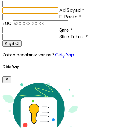
Ad Soyad *
E-Posta *
+90
Şifre *
Şifre Tekrar *
Kayıt Ol
Zaten hesabınız var mı?
Giriş Yap
Giriş Yap