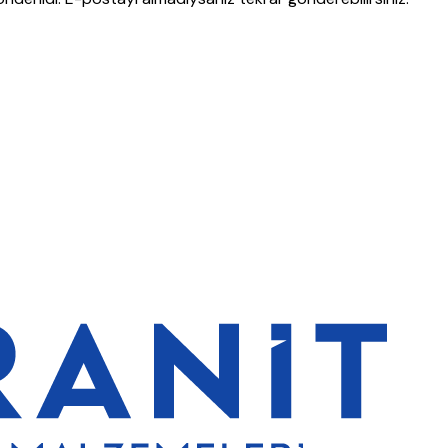
lerde de %5 indirim
5000 TL ve üzeri alışverişlerde ücretsiz kargo