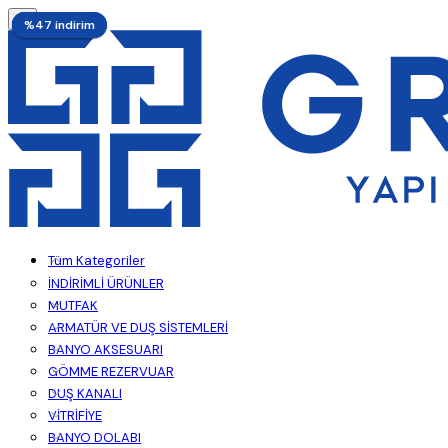
%52 indirim
%47 indirim
%52 indirim
%52 indirim
%52 indirim
%47 indirim
Tüm Kategoriler
İNDİRİMLİ ÜRÜNLER
MUTFAK
ARMATÜR VE DUŞ SİSTEMLERİ
BANYO AKSESUARI
GÖMME REZERVUAR
DUŞ KANALI
VİTRİFİYE
BANYO DOLABI