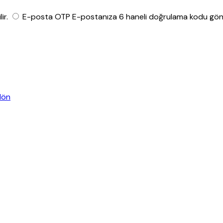
ir.
E-posta OTP
E-postanıza 6 haneli doğrulama kodu gönde
dön