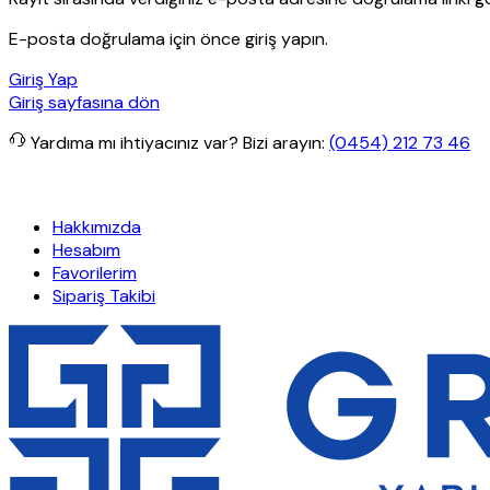
E-posta doğrulama için önce giriş yapın.
Giriş Yap
Giriş sayfasına dön
Yardıma mı ihtiyacınız var?
Bizi arayın:
(0454) 212 73 46
rişlerde ücretsiz kargo
Granit Yapı
Her Hafta Özel İndirimler
Eft’
Hakkımızda
Hesabım
Favorilerim
Sipariş Takibi