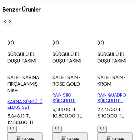
Benzer Ürünler
(0)
(0)
(0)
SÜRGÜLÜ EL
SÜRGÜLÜ EL
SÜRGÜLÜ EL
DUŞU TAKIMI
DUŞU TAKIMI
DUŞU TAKIMI
KALE
· KARİNA
·
KALE
· RAIN
·
KALE
· RAIN
·
FIRÇALANMIŞ
ROSE GOLD
KROM
NİKEL
RAIN S110
RAIN QUADRO
SÜRGÜLÜ E
SÜRGÜLÜ EL
KARİNA SÜRGÜLÜ
LDUŞU TAKIM 3
DUŞU TAKIMI 1
ELDUŞ SET
5,184.00 TL
2,448.00 TL
FONKSİ...
FON...
FIRÇALANMIŞ
10,800.00 TL
5,100.00 TL
5,848.13 TL
NİK...
12,183.60 TL
Sepete
Sepete
Sepete