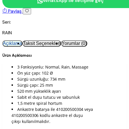
WhatsApp ile iletişime geç
Paylaş
Seri:
RAIN
Açıklama
Taksit Seçenekleri
Yorumlar (0)
Ürün Açıklaması
3 Fonksiyonlu: Normal, Rain, Massage
Ön yüz çapı: 102 Ø
Sürgü uzunluğu: 734 mm
Sürgü çapı: 25 mm
520 mm yükseklik ayarı
Sabit el duşu tutucu ve sabunluk
1,5 metre spiral hortum
Ankastre batarya ile 410200500304 veya
410200500306 kodlu ankastre el duşu
çıkışı kullanılmalıdır.