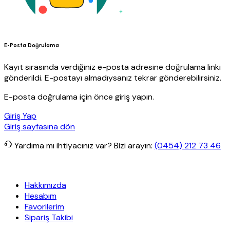
E-Posta Doğrulama
Kayıt sırasında verdiğiniz e-posta adresine doğrulama linki
gönderildi. E-postayı almadıysanız tekrar gönderebilirsiniz.
E-posta doğrulama için önce giriş yapın.
Giriş Yap
Giriş sayfasına dön
Yardıma mı ihtiyacınız var?
Bizi arayın:
(0454) 212 73 46
kargo
Granit Yapı
Her Hafta Özel İndirimler
Eft’lerde de %5 indiri
Hakkımızda
Hesabım
Favorilerim
Sipariş Takibi