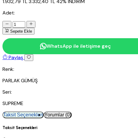
1.932,79 TL
3.332,40 TL
42% İNDİRİM
Adet:
Sepete Ekle
WhatsApp ile iletişime geç
Paylaş
Renk:
PARLAK GÜMÜŞ
Seri:
SUPREME
Taksit Seçenekleri
Yorumlar (0)
Taksit Seçenekleri