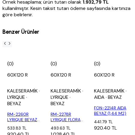
Örnek hesaplama; ürün tutarı olarak
1.932,79 TL
kullanılmıştır. Kesin taksit tutarı ödeme sayfasında kartınıza
göre belirlenir.
Benzer Ürünler
(0)
(0)
(0)
60X120 R
60X120 R
60X120 R
KALESERAMİK
·
KALESERAMİK
·
KALESERAMİK
·
LYRIQUE
·
LYRIQUE
·
AIDA
· BEYAZ
BEYAZ
BEYAZ
FON-2214R AIDA
BEYAZ (1,44 M2)
RM-2260R
RM-2278R
LYRIQUE BEYAZ-
LYRIQUE FLORAL
441.79 TL
T (1,44 M2)
DEKOR 3 MOD
920.40 TL
533.83 TL
493.63 TL
(1,4...
920.40 TL
1,028.40 TL