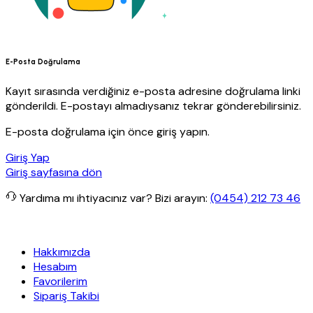
E-Posta Doğrulama
Kayıt sırasında verdiğiniz e-posta adresine doğrulama linki
gönderildi. E-postayı almadıysanız tekrar gönderebilirsiniz.
E-posta doğrulama için önce giriş yapın.
Giriş Yap
Giriş sayfasına dön
Yardıma mı ihtiyacınız var?
Bizi arayın:
(0454) 212 73 46
siz kargo
Granit Yapı
Her Hafta Özel İndirimler
Eft’lerde de %5 in
Hakkımızda
Hesabım
Favorilerim
Sipariş Takibi