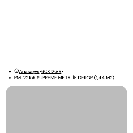
Anasayfa
•
60X120 R
•
RM-2215R SUPREME METALİK DEKOR (1,44 M2)