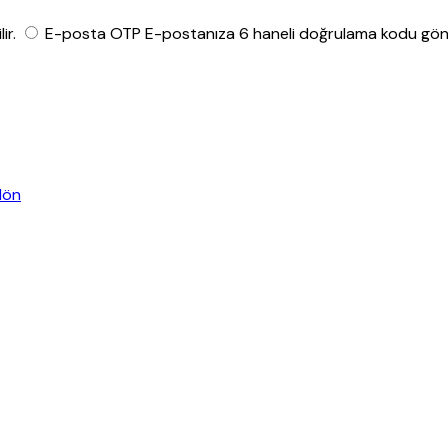
ir.
E-posta OTP
E-postanıza 6 haneli doğrulama kodu gönde
dön