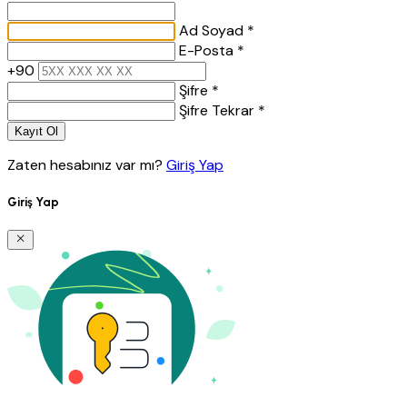
Ad Soyad *
E-Posta *
+90
Şifre *
Şifre Tekrar *
Kayıt Ol
Zaten hesabınız var mı?
Giriş Yap
Giriş Yap