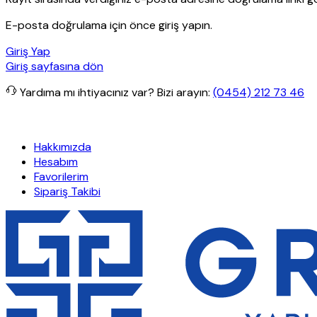
E-posta doğrulama için önce giriş yapın.
Giriş Yap
Giriş sayfasına dön
Yardıma mı ihtiyacınız var?
Bizi arayın:
(0454) 212 73 46
işlerde ücretsiz kargo
Granit Yapı
Her Hafta Özel İndirimler
Eft’l
Hakkımızda
Hesabım
Favorilerim
Sipariş Takibi