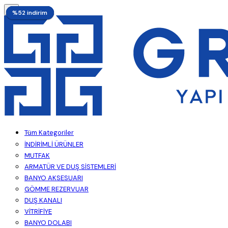
%55 indirim
%55 indirim
%55 indirim
%55 indirim
%52 indirim
%52 indirim
Tüm Kategoriler
İNDİRİMLİ ÜRÜNLER
MUTFAK
ARMATÜR VE DUŞ SİSTEMLERİ
BANYO AKSESUARI
GÖMME REZERVUAR
DUŞ KANALI
VİTRİFİYE
BANYO DOLABI