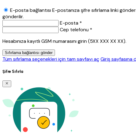
E-posta bağlantısı
E-postanıza şifre sıfırlama linki gönderil
gönderilir.
E-posta *
Cep telefonu *
Hesabınıza kayıtlı GSM numarasını girin (5XX XXX XX XX).
Sıfırlama bağlantısı gönder
Tüm sıfırlama seçenekleri için tam sayfayı aç
Giriş sayfasına 
Şifre Sıfırla