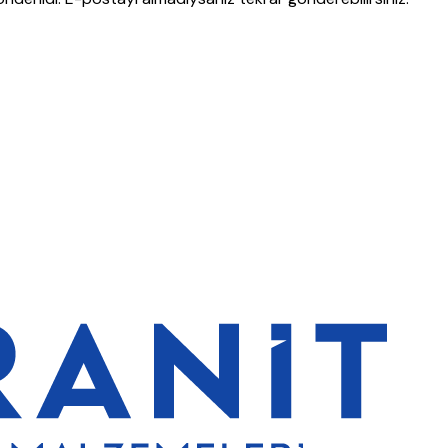
erde de %5 indirim
5000 TL ve üzeri alışverişlerde ücretsiz kargo
G