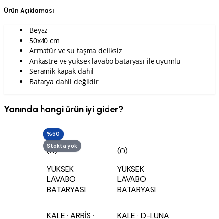
Ürün Açıklaması
Beyaz
50x40 cm
Armatür ve su taşma deliksiz
Ankastre ve yüksek lavabo bataryası ile uyumlu
Seramik kapak dahil
Batarya dahil değildir
Yanında hangi ürün iyi gider?
%52
%50
Stokta yok
(0)
(0)
YÜKSEK
YÜKSEK
LAVABO
LAVABO
BATARYASI
BATARYASI
KALE
· ARRİS
·
KALE
· D-LUNA