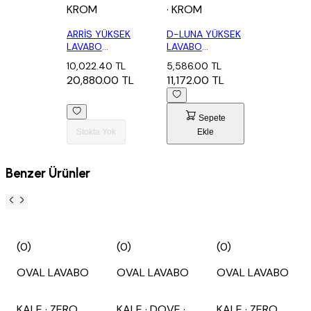
KROM
· KROM
ARRİS YÜKSEK
D-LUNA YÜKSEK
LAVABO
LAVABO
BATARYASI
BATARYASI
10,022.40 TL
5,586.00 TL
20,880.00 TL
11,172.00 TL
Sepete
Stokta Yok
Ekle
Benzer Ürünler
(0)
(0)
(0)
OVAL LAVABO
OVAL LAVABO
OVAL LAVABO
KALE
· ZERO
KALE
· DOVE
·
KALE
· ZERO