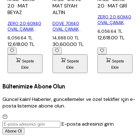
2.0
· MAT
MAT SİYAH
2.0
· MAT GRİ
BEYAZ
ALTIN
ZERO 2.0 60X40
OVAL ÇANAK
ZERO 2.0 60X40
DOVE 70X40
LAVABO MAT GRİ
OVAL ÇANAK
OVAL ÇANAK
6,056.64 TL
LAVABO MAT
LAVABO MAT
12,618.00 TL
6,056.64 TL
14,688.00 TL
BEY...
SİYAH -...
12,618.00 TL
30,600.00 TL
Sepete
Sepete
Sepete
Ekle
Ekle
Ekle
Bültenimize Abone Olun
Güncel kalın! Haberler, güncellemeler ve özel teklifler için e-
posta listemize abone olun.
E-posta adresinizi girin
Abone Ol