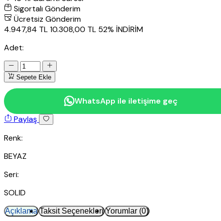
Sigortalı Gönderim
Ücretsiz Gönderim
4.947,84 TL
10.308,00 TL
52% İNDİRİM
Adet:
Sepete Ekle
WhatsApp ile iletişime geç
Paylaş
Renk:
BEYAZ
Seri:
SOLID
Açıklama
Taksit Seçenekleri
Yorumlar (0)