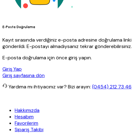
E-Posta Doğrulama
Kayıt sırasında verdiğiniz e-posta adresine doğrulama linki
gönderildi. E-postayı almadıysanız tekrar gönderebilirsiniz.
E-posta doğrulama için önce giriş yapın.
Giriş Yap
Giriş sayfasına dön
Yardıma mı ihtiyacınız var?
Bizi arayın:
(0454) 212 73 46
iz kargo
Granit Yapı
Her Hafta Özel İndirimler
Eft’lerde de %5 ind
Hakkımızda
Hesabım
Favorilerim
Sipariş Takibi