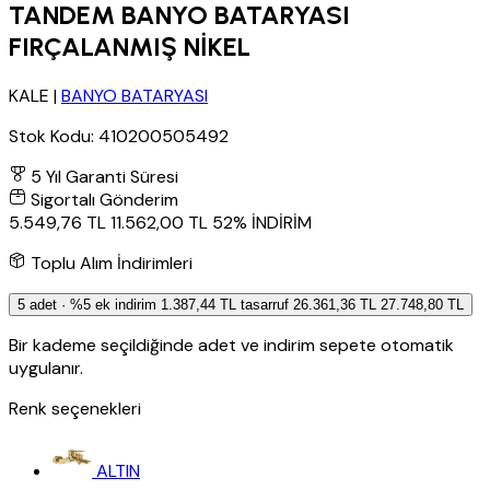
TANDEM BANYO BATARYASI
FIRÇALANMIŞ NİKEL
KALE
|
BANYO BATARYASI
Stok Kodu:
410200505492
5 Yıl Garanti Süresi
Sigortalı Gönderim
5.549,76 TL
11.562,00 TL
52% İNDİRİM
Toplu Alım İndirimleri
5 adet · %5 ek indirim
1.387,44 TL tasarruf
26.361,36 TL
27.748,80 TL
Bir kademe seçildiğinde adet ve indirim sepete otomatik
uygulanır.
Renk seçenekleri
ALTIN