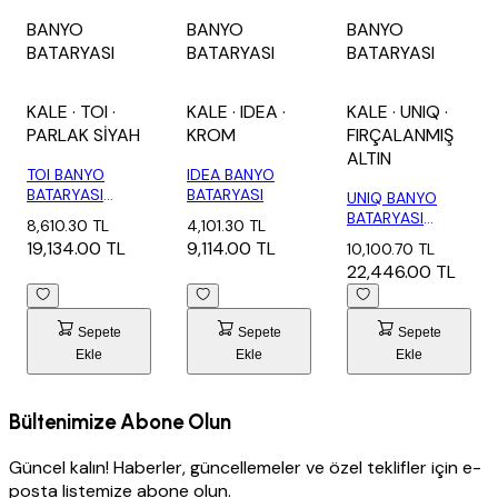
BANYO
BANYO
BANYO
BATARYASI
BATARYASI
BATARYASI
KALE
· TOI
·
KALE
· IDEA
·
KALE
· UNIQ
·
PARLAK SİYAH
KROM
FIRÇALANMIŞ
ALTIN
TOI BANYO
IDEA BANYO
BATARYASI
BATARYASI
UNIQ BANYO
PARLAK SİYAH
BATARYASI
8,610.30 TL
4,101.30 TL
FIRÇALANMIŞ
19,134.00 TL
9,114.00 TL
10,100.70 TL
ALTIN
22,446.00 TL
Sepete
Sepete
Sepete
Ekle
Ekle
Ekle
Bültenimize Abone Olun
Güncel kalın! Haberler, güncellemeler ve özel teklifler için e-
posta listemize abone olun.