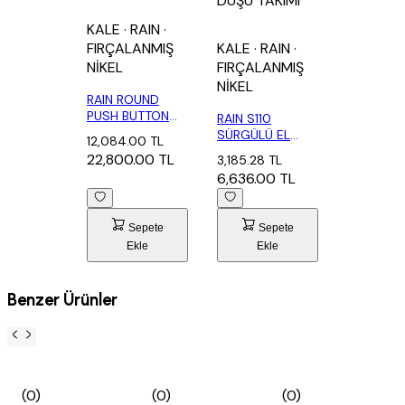
DUŞU TAKIMI
KALE
· RAIN
·
FIRÇALANMIŞ
KALE
· RAIN
·
NİKEL
FIRÇALANMIŞ
NİKEL
RAIN ROUND
PUSH BUTTON
RAIN S110
DUŞ BARI
SÜRGÜLÜ EL
12,084.00 TL
FIRÇALAN...
DUŞU TAKIM 3
22,800.00 TL
3,185.28 TL
FONKSİ...
6,636.00 TL
Sepete
Sepete
Ekle
Ekle
Benzer Ürünler
(0)
(0)
(0)