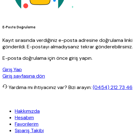
E-Posta Doğrulama
Kayıt sırasında verdiğiniz e-posta adresine doğrulama linki
gönderildi. E-postayı almadıysanız tekrar gönderebilirsiniz.
E-posta doğrulama için önce giriş yapın.
Giriş Yap
Giriş sayfasına dön
Yardıma mı ihtiyacınız var?
Bizi arayın:
(0454) 212 73 46
tsiz kargo
Granit Yapı
Her Hafta Özel İndirimler
Eft’lerde de %5 i
Hakkımızda
Hesabım
Favorilerim
Sipariş Takibi