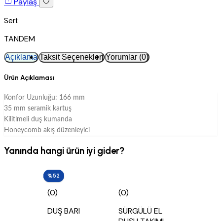
Paylaş
Seri:
TANDEM
Açıklama
Taksit Seçenekleri
Yorumlar (0)
Ürün Açıklaması
Konfor Uzunluğu: 166 mm
35 mm seramik kartuş
Kilitlmeli duş kumanda
Honeycomb akış düzenleyici
Yanında hangi ürün iyi gider?
%47
%52
(0)
(0)
DUŞ BARI
SÜRGÜLÜ EL