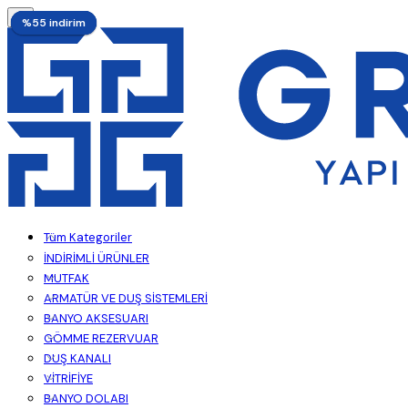
%55 indirim
%52 indirim
%55 indirim
%55 indirim
%55 indirim
Tüm Kategoriler
İNDİRİMLİ ÜRÜNLER
MUTFAK
ARMATÜR VE DUŞ SİSTEMLERİ
BANYO AKSESUARI
GÖMME REZERVUAR
DUŞ KANALI
VİTRİFİYE
BANYO DOLABI