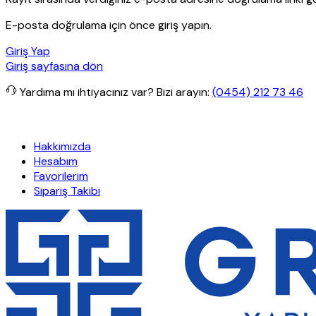
E-posta doğrulama için önce giriş yapın.
Giriş Yap
Giriş sayfasına dön
Yardıma mı ihtiyacınız var?
Bizi arayın:
(0454) 212 73 46
işlerde ücretsiz kargo
Granit Yapı
Her Hafta Özel İndirimler
Eft’l
Hakkımızda
Hesabım
Favorilerim
Sipariş Takibi