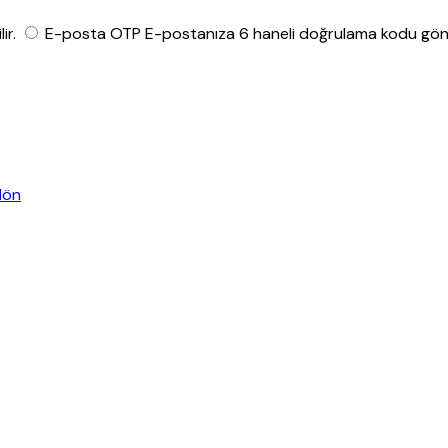
ir.
E-posta OTP
E-postanıza 6 haneli doğrulama kodu gönde
dön