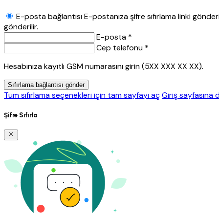
E-posta bağlantısı
E-postanıza şifre sıfırlama linki gönderil
gönderilir.
E-posta *
Cep telefonu *
Hesabınıza kayıtlı GSM numarasını girin (5XX XXX XX XX).
Sıfırlama bağlantısı gönder
Tüm sıfırlama seçenekleri için tam sayfayı aç
Giriş sayfasına 
Şifre Sıfırla