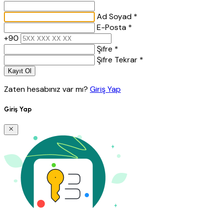
Ad Soyad *
E-Posta *
+90
Şifre *
Şifre Tekrar *
Kayıt Ol
Zaten hesabınız var mı?
Giriş Yap
Giriş Yap