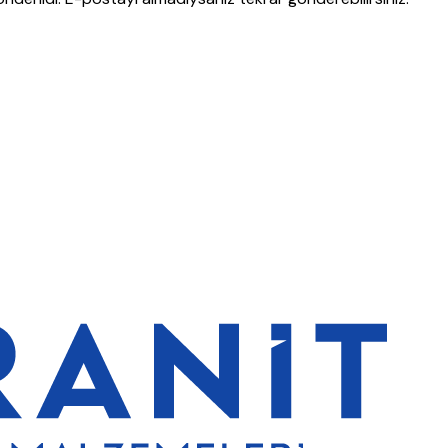
erde de %5 indirim
5000 TL ve üzeri alışverişlerde ücretsiz kargo
G